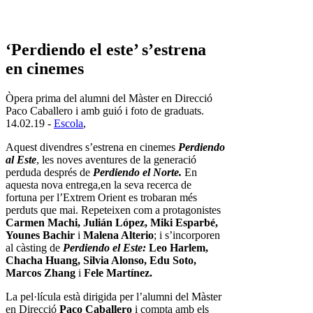
‘Perdiendo el este’ s’estrena
en cinemes
Òpera prima del alumni del Màster en Direcció
Paco Caballero i amb guió i foto de graduats.
14.02.19 -
Escola
,
Aquest divendres s’estrena en cinemes
Perdiendo
al Este
, les noves aventures de la generació
perduda després de
Perdiendo el Norte.
En
aquesta nova entrega,en la seva recerca de
fortuna per l’Extrem Orient es trobaran més
perduts que mai. Repeteixen com a protagonistes
Carmen Machi, Julián López, Miki Esparbé,
Younes Bachir
i
Malena Alterio
; i s’incorporen
al càsting de
Perdiendo el Este:
Leo Harlem,
Chacha Huang, Silvia Alonso, Edu Soto,
Marcos Zhang
i
Fele Martínez.
La pel·lícula està dirigida per l’alumni del Màster
en Direcció
Paco Caballero
i compta amb els