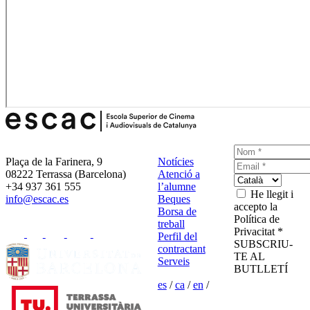
Plaça de la Farinera, 9
Notícies
08222 Terrassa (Barcelona)
Atenció a
+34 937 361 555
l’alumne
He llegit i
info@escac.es
Beques
accepto la
Borsa de
Política de
treball
Privacitat *
Perfil del
SUBSCRIU-
contractant
TE AL
Serveis
BUTLLETÍ
es
/
ca
/
en
/