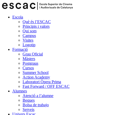
Escola
Què és l’ESCAC
Principis i valors
Qui som
Campus
Visites
Logotip
Formació
Grau Oficial
Màsters
Postgraus
Cursos
Summer School
Action Academy
Laboratori Òpera Prima
Fast Forward / OFF ESCAC
Alumnes
Atenció a l’alumne
Beques
Bolsa de trabajo
Serveis
Univers Escac