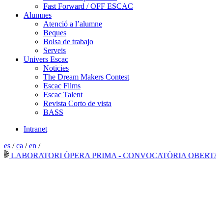
Fast Forward / OFF ESCAC
Alumnes
Atenció a l’alumne
Beques
Bolsa de trabajo
Serveis
Univers Escac
Noticies
The Dream Makers Contest
Escac Films
Escac Talent
Revista Corto de vista
BASS
Intranet
es
/
ca
/
en
/
LABORATORI ÒPERA PRIMA - CONVOCATÒRIA OBERTA 20