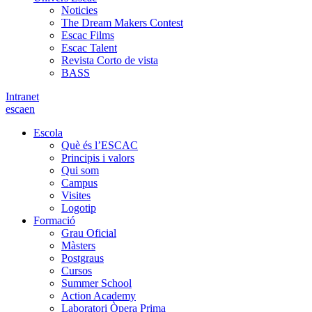
Noticies
The Dream Makers Contest
Escac Films
Escac Talent
Revista Corto de vista
BASS
Intranet
es
ca
en
Escola
Què és l’ESCAC
Principis i valors
Qui som
Campus
Visites
Logotip
Formació
Grau Oficial
Màsters
Postgraus
Cursos
Summer School
Action Academy
Laboratori Òpera Prima