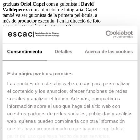
graduats
Oriol Capel
com a guionista i
David
Valldepérez
com a director de fotografia. Capel
també va ser guionista de la primera pel·lícula, a
més de productor executiu, i en la direcció de foto
hi havia el també graduat
Isaac Vila
.
Aquesta és l’òpera prima de Caballero, que fins el
moment havia dirigit sèries de televisió com
Cites
o
Benvinguts a la familia.
Per
David
Consentimiento
Detalles
Acerca de las cookies
Valldepérez
, graduat a l’escola en l’especialitat
de fotografia, aquesta és la seva segona pel·lícula
després de la recent estrenada
Gente que viene y
bah
, dirigida per la graduada
Patricia Font
.
Esta página web usa cookies
Valldepérez, igual que Caballero i Font, ha
treballat en els últims anys en sèries de televisió
Las cookies de este sitio web se usan para personalizar
com
Polseres vermelles, Cites i Benvinguts a la
el contenido y los anuncios, ofrecer funciones de redes
familia.
sociales y analizar el tráfico. Además, compartimos
Capel ha escrit llargmetratges com
Lo mejor de
información sobre el uso que haga del sitio web con
mi
de Roser Aguilar,
Fuera de carta
,
No lo
nuestros partners de redes sociales, publicidad y análisis
llames amor llámalo X
i
Villaviciosa de al lado
.
En sèries, Capel ha estat als equips de guió d’
web, quienes pueden combinarla con otra información
Aída, 7 vidas, Arròs covat
o
Fenómenos
.
que les haya proporcionado o que hayan recopilado a
partir del uso que haya hecho de sus servicios.
Sinopsi: