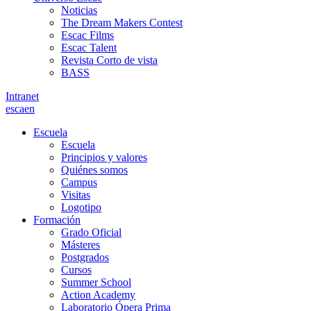
Noticias
The Dream Makers Contest
Escac Films
Escac Talent
Revista Corto de vista
BASS
Intranet
es
ca
en
Escuela
Escuela
Principios y valores
Quiénes somos
Campus
Visitas
Logotipo
Formación
Grado Oficial
Másteres
Postgrados
Cursos
Summer School
Action Academy
Laboratorio Ópera Prima