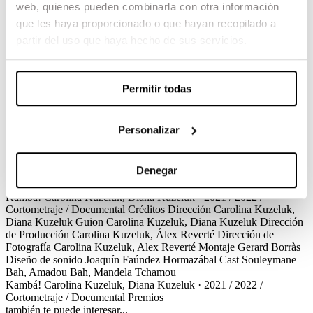
web, quienes pueden combinarla con otra información
Kambá!
que les haya proporcionado o que hayan recopilado a
partir del uso que haya hecho de sus servicios.
Carolina Kuzeluk, Diana Kuzeluk / 2022 / Cortometraje /
Documental
En un espacio de tránsito de personas migrantes en Barcelona, un
Permitir todas
grupo de jóvenes participan en una película para guardar los
recuerdos de su viaje compartido, reflexionar sobre el sueño europeo
y la conexión nostálgica por el lugar natal. A través de las
Personalizar
experiencias de Souleymane, la película sigue la incierta espera por
una respuesta a sus solicitudes de asilo. Un día, el rodaje se ve
interrumpido por la repentina partida de un personaje.
Denegar
Créditos
Kambá!
Carolina Kuzeluk, Diana Kuzeluk · 2021 / 2022 /
Cortometraje / Documental
Créditos
Dirección
Carolina Kuzeluk,
Diana Kuzeluk
Guion
Carolina Kuzeluk, Diana Kuzeluk
Dirección
de Producción
Carolina Kuzeluk, Álex Reverté
Dirección de
Fotografía
Carolina Kuzeluk, Alex Reverté
Montaje
Gerard Borràs
Diseño de sonido
Joaquín Faúndez Hormazábal
Cast
Souleymane
Bah, Amadou Bah, Mandela Tchamou
Kambá!
Carolina Kuzeluk, Diana Kuzeluk · 2021 / 2022 /
Cortometraje / Documental
Premios
también te puede interesar...