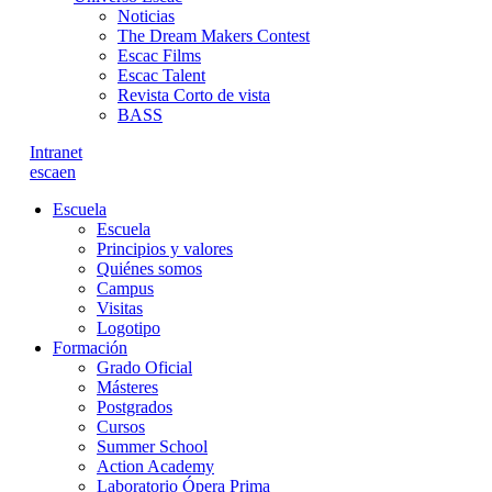
Noticias
The Dream Makers Contest
Escac Films
Escac Talent
Revista Corto de vista
BASS
Intranet
es
ca
en
Escuela
Escuela
Principios y valores
Quiénes somos
Campus
Visitas
Logotipo
Formación
Grado Oficial
Másteres
Postgrados
Cursos
Summer School
Action Academy
Laboratorio Ópera Prima