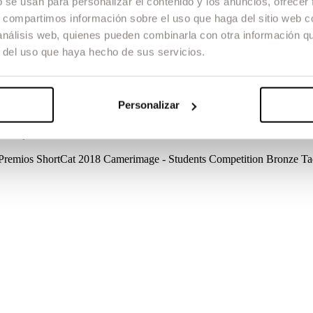
b se usan para personalizar el contenido y los anuncios, ofrecer
s, compartimos información sobre el uso que haga del sitio web 
 análisis web, quienes pueden combinarla con otra información q
r del uso que haya hecho de sus servicios.
 que Rocco, su perro, ha mordido al hijo de sus caseros. Mientras Luis,
ircunstancias llevan a Luis a ser el único que puede salvar a Rocco.
Personalizar
Créditos
Dirección
Gerard Nogueira
Guión
Blai Domènech, Manuel Ga
ontaje
Camilla Musteikis
Diseño de Sonido
Víctor Marín
Vestuario
Ar
Premios
ShortCat 2018
Camerimage - Students Competition
Bronze Tad