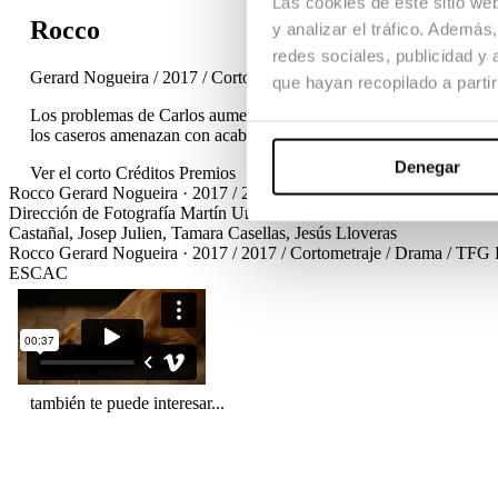
Las cookies de este sitio we
Rocco
y analizar el tráfico. Ademá
redes sociales, publicidad y
Gerard Nogueira / 2017 / Cortometraje / Drama / TFG
que hayan recopilado a parti
Los problemas de Carlos aumentan cuando al llegar a casa se entera
los caseros amenazan con acabar con él de una vez por todas. Las c
Denegar
Ver el corto
Créditos
Premios
Rocco
Gerard Nogueira · 2017 / 2017 / Cortometraje / Drama / TFG
Dirección de Fotografía
Martín Urrea
Dirección de Arte
Adrià Porta
M
Castañal, Josep Julien, Tamara Casellas, Jesús Lloveras
Rocco
Gerard Nogueira · 2017 / 2017 / Cortometraje / Drama / TFG
ESCAC
también te puede interesar...