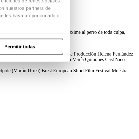
 funciones de redes sociales
con nuestros partners de
ue les haya proporcionado o
 su hijo, le cuenta una versión que exime al perro de toda culpa,
Permitir todas
rrote, Gerard Nogueira
Dirección de Producción
Helena Fernández
iadna Pardo
Maquillaje y Peluquería
María Quiñones
Cast
Nico
pole (Martín Urrea)
Brest European Short Film Festival
Muestra