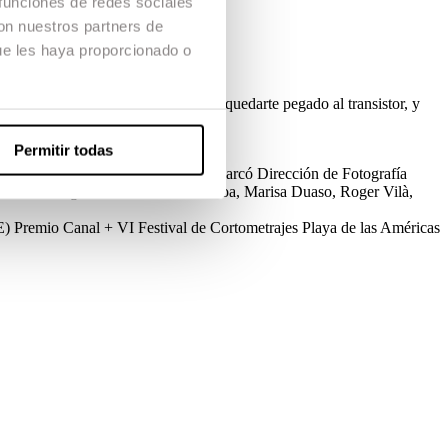
 funciones de redes sociales
con nuestros partners de
ue les haya proporcionado o
segunda… lo único que te queda, es quedarte pegado al transistor, y
Permitir todas
Dirección de Producción
Gerard Marcó
Dirección de Fotografía
Blanco, Miguel de Lira, Imma Ochoa, Marisa Duaso, Roger Vilà,
E)
Premio Canal +
VI Festival de Cortometrajes Playa de las Américas