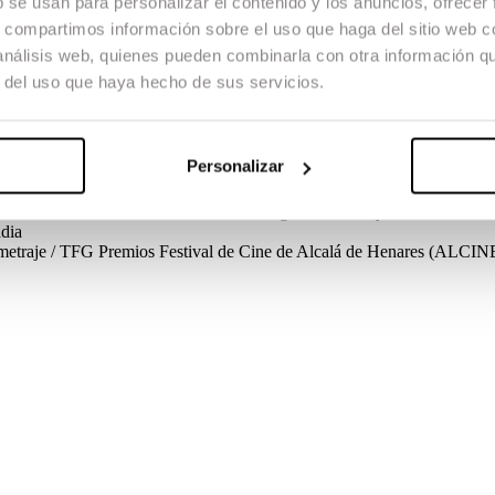
b se usan para personalizar el contenido y los anuncios, ofrecer
s, compartimos información sobre el uso que haga del sitio web 
 análisis web, quienes pueden combinarla con otra información q
r del uso que haya hecho de sus servicios.
minutos para que se acabe la liga, y tu equipo está a punto de bajar a 
to… te abandone.
Personalizar
ometraje / TFG
Créditos
Guion
Alejandro Marzoa, Miguel Angel Blanca
eño de sonido
Cristian Subirà
Música original
Lori Meyers
Cast
Carlos 
dia
ometraje / TFG
Premios
Festival de Cine de Alcalá de Henares (ALCIN