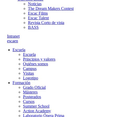
Noticias
The Dream Makers Contest
Escac Films
Escac Talent
Revista Corto de vista
BASS
Intranet
es
ca
en
Escuela
Escuela
Principios y valores
Quiénes somos
Campus
Visitas
Logotipo
Formación
Grado Oficial
Másteres
Postgrados
Cursos
Summer School
Action Academy
Laboratorio Ópera Prima