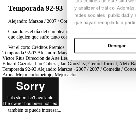
Las cookies de este sitio we
Temporada 92-93
y analizar el tráfico. Ademá
redes sociales, publicidad y
Alejandro Marzoa / 2007 / Comedia / Cortometraje / TFG
que hayan recopilado a parti
Cuando es el día del cumpleaños de tu hijo pequeño, y quedan diez 
que alguien que sufre tanto como tú… nunca, bajo ningún concep
Denegar
Ver el corto
Créditos
Premios
Temporada 92-93
Alejandro Marzoa · 2007 / 2007 / Comedia / Cort
Victor Rius
Dirección de Arte
Lesley Arias
Montaje
Marta Bonet
Dis
Eduard Cazorla, Pau Cabeza, Jan Gonzàlez, Gerard Torrent, Aleix Ba
Temporada 92-93
Alejandro Marzoa · 2007 / 2007 / Comedia / Cort
Arona
Mejor cortometraje, Mejor actor
también te puede interesar...