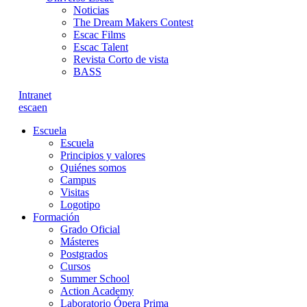
Noticias
The Dream Makers Contest
Escac Films
Escac Talent
Revista Corto de vista
BASS
Intranet
es
ca
en
Escuela
Escuela
Principios y valores
Quiénes somos
Campus
Visitas
Logotipo
Formación
Grado Oficial
Másteres
Postgrados
Cursos
Summer School
Action Academy
Laboratorio Ópera Prima