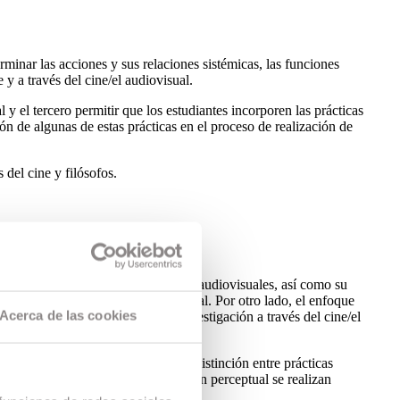
erminar las acciones y sus relaciones sistémicas, las funciones
 y a través del cine/el audiovisual.
 y el tercero permitir que los estudiantes incorporen las prácticas
ión de algunas de estas prácticas en el proceso de realización de
s del cine y filósofos.
 lado, las películas y los artefactos audiovisuales, así como su
tigación sobre el cine/el audiovisual. Por otro lado, el enfoque
Acerca de las cookies
s se entenderán como práctica de investigación a través del cine/el
era no categórica, aquí se hace la distinción entre prácticas
uaje; las prácticas de investigación perceptual se realizan