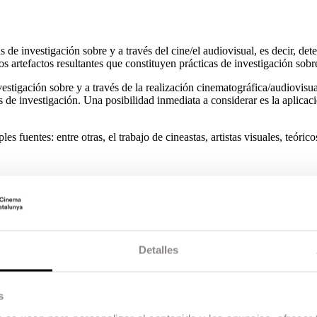
 de investigación sobre y a través del cine/el audiovisual, es decir, det
os artefactos resultantes que constituyen prácticas de investigación sobre
estigación sobre y a través de la realización cinematográfica/audiovisual
s de investigación. Una posibilidad inmediata a considerar es la aplicac
s fuentes: entre otras, el trabajo de cineastas, artistas visuales, teórico
e refieren, en primer lugar, a dos tipos de focos de investigación. Por un
 este caso, las prácticas en juego serán consideradas prácticas de inves
Detalles
ales y sus procesos de producción. En este caso, las prácticas tematizada
ará en este caso como medio en el que se desarrollan las prácticas.
efiere al tipo de acción predominante que configura una práctica. De man
s
ual se basan predominantemente en operaciones lógicas basadas en el leng