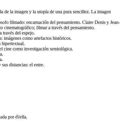
da de la imagen y la utopía de una pura sencillez. La imagen
ilósofo filmado: encarnación del pensamiento. Claire Denis y Jean-
to cinematográfico; filmar a través del pensamiento.
 través del espejo.
: imágenes como artefactos históricos.
hipertextual.
 el cine como investigación semiológica.
a.
a.
us distancias: el entre.
da por él/ella.