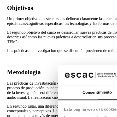
Objetivos
Un primer objetivo de este curso es delinear claramente las prácticas
epistémicas/cognitivas específicas, las tecnologías y las formas de l
El segundo objetivo del curso es desarrollar nuevas prácticas de inv
descritas así como las nuevas prácticas a desarrollar en sus proceso
TFM’s.
Las prácticas de investigación que se discutirán provienen de múltiple
Metodología
Las prácticas de investigación que serán tematizadas en este curso s
proceso de producción, pueden servir como foco de investigación. En
Consentimiento
de la investigación será diferente al cine, los artefactos audiovisu
audiovisual. La realización cinematográfica/audiovisual se consider
En segundo lugar, una diferenciación adicional entre prácticas se r
Esta página web usa cookie
conceptuales y perceptivas. Las prácticas de investigación concept
principalmente a través de operaciones estéticas/aistéticas.