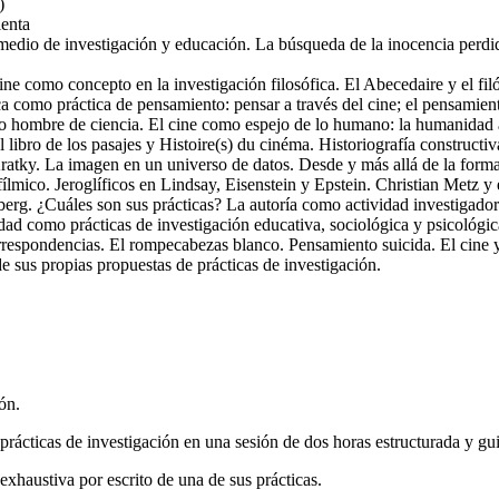
)
lenta
o medio de investigación y educación. La búsqueda de la inocencia perdi
 cine como concepto en la investigación filosófica. El Abecedaire y el f
a como práctica de pensamiento: pensar a través del cine; el pensamien
o hombre de ciencia. El cine como espejo de lo humano: la humanidad a
ro de los pasajes y Histoire(s) du cinéma. Historiografía constructiva
tky. La imagen en un universo de datos. Desde y más allá de la forma 
ílmico. Jeroglíficos en Lindsay, Eisenstein y Epstein. Christian Metz y
berg. ¿Cuáles son sus prácticas? La autoría como actividad investigador
idad como prácticas de investigación educativa, sociológica y psicológic
spondencias. El rompecabezas blanco. Pensamiento suicida. El cine y s
e sus propias propuestas de prácticas de investigación.
ón.
rácticas de investigación en una sesión de dos horas estructurada y guia
xhaustiva por escrito de una de sus prácticas.