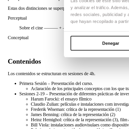
Las cookies de este sitio we
y analizar el tráfico. Ademá
Estas dos distinciones se superponen en una matriz que se puede apl
redes sociales, publicidad y
Perceptual
que hayan recopilado a parti
Sobre el cine ——— + ———A través del cine
Conceptual
Denegar
Contenidos
Los contenidos se estructuran en sesiones de 4h.
Primera Sesión – Presentación del curso.
Aclaración de los principales conceptos con los que tra
Sesiones 2-19 – Presentación de diferentes prácticas de inves
Harum Farocki: el ensayo fílmico
Claudio Zulian: películas e instalaciones com investiga
Frederik Wiseman: crítica de la representación (1)
James Benning: crítica de la representación (2)
Heinz Hemighol: crítica de la representación (3), film 
Bill Viola: instalaciones audiovisulaes como dispositi