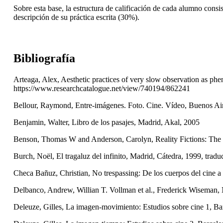
Sobre esta base, la estructura de calificación de cada alumno cons
descripción de su práctica escrita (30%).
Bibliografía
Arteaga, Alex, Aesthetic practices of very slow observation as phe
https://www.researchcatalogue.net/view/740194/862241
Bellour, Raymond, Entre-imágenes. Foto. Cine. Vídeo, Buenos Air
Benjamin, Walter, Libro de los pasajes, Madrid, Akal, 2005
Benson, Thomas W and Anderson, Carolyn, Reality Fictions: The F
Burch, Noël, El tragaluz del infinito, Madrid, Cátedra, 1999, tradu
Checa Bañuz, Christian, No trespassing: De los cuerpos del cine a
Delbanco, Andrew, Willian T. Vollman et al., Frederick Wisema
Deleuze, Gilles, La imagen-movimiento: Estudios sobre cine 1, Ba