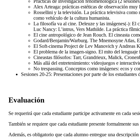
Prácticas de investigación fenomenológica (2 sesiones
Alex Arteaga: prácticas estéticas de observación muy 
Rossellini y la televisión. La práctica televisiva com
como vehículo de la cultura humanista.
La filosofía va al cine. Deleuze y las imágenes(-): El
Luc Nancy: L’intrus, Vers Mathilde. La práctica fílmic
El cine antropológico de Jean Rouch. El cineasta com
Godard/Benjamin/Warburg. The Mnemosyne Atlas, El lib
El Soft-cinema Project de Lev Manovich y Andreas Kra
El problema de la imagen-signo. El mito del lenguaje f
Cineastas filósofos: Tarr, Grandrieux, Malick, Cronen
Más allá del entretenimiento: videojuegos e interactiv
No trespassing. Conceptos como imágenes: ecos y corre
Sesiones 20-25: Presentaciones por parte de los estudiantes d
Evaluación
Se requerirá que cada estudiante participe activamente en cada sesi
También se requiere que cada estudiante presente formalmente sus p
Además, es obligatorio que cada alumno entregue una descripción e