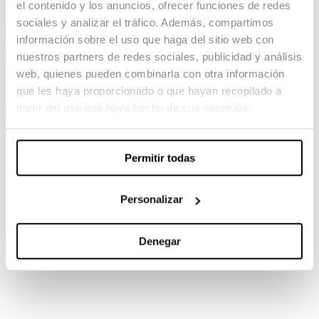
el contenido y los anuncios, ofrecer funciones de redes
A land imagined
sociales y analizar el tráfico. Además, compartimos
información sobre el uso que haga del sitio web con
04.02.23 -
nuestros partners de redes sociales, publicidad y análisis
web, quienes pueden combinarla con otra información
Dirección de Producción: Fran Borgia
que les haya proporcionado o que hayan recopilado a
partir del uso que haya hecho de sus servicios.
TAMBIÉN TE PUEDE INTERESAR
Permitir todas
Personalizar
Denegar