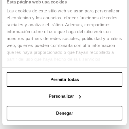
Esta página web usa cookies
Blue Rai
Las cookies de este sitio web se usan para personalizar
el contenido y los anuncios, ofrecer funciones de redes
04.02.23 -
sociales y analizar el tráfico. Además, compartimos
información sobre el uso que haga del sitio web con
Dirección: Pedro B.Abreu
Guión: Pedro B.Abreu, Carlos Franco
nuestros partners de redes sociales, publicidad y análisis
Dirección de Producción: Laura Diego
web, quienes pueden combinarla con otra información
Dirección de Fotografía: Maite Astiz
que les haya proporcionado o que hayan recopilado a
Dirección de Arte: Judit Ferrer
Montaje: Felipe Bravo
partir del uso que haya hecho de sus servicios.
VFX: Lluis Castells
TAMBIÉN TE PUEDE INTERESAR
Permitir todas
Personalizar
Denegar