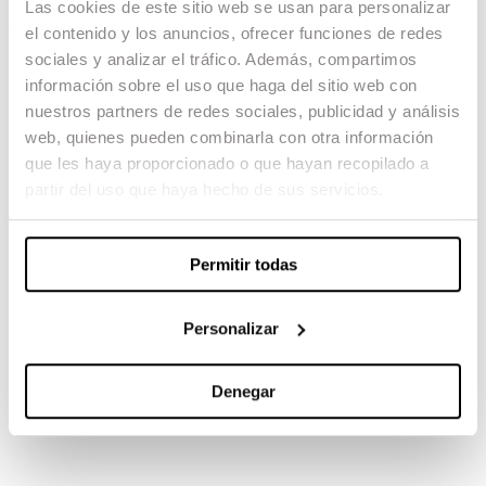
Las cookies de este sitio web se usan para personalizar
el contenido y los anuncios, ofrecer funciones de redes
Doctor Strange in the
sociales y analizar el tráfico. Además, compartimos
multiverse of Madness
información sobre el uso que haga del sitio web con
nuestros partners de redes sociales, publicidad y análisis
13.02.24 -
web, quienes pueden combinarla con otra información
VFX: Gerard Romea
que les haya proporcionado o que hayan recopilado a
VFX: Xavier Martín
partir del uso que haya hecho de sus servicios.
TAMBIÉN TE PUEDE INTERESAR
Permitir todas
Personalizar
Denegar