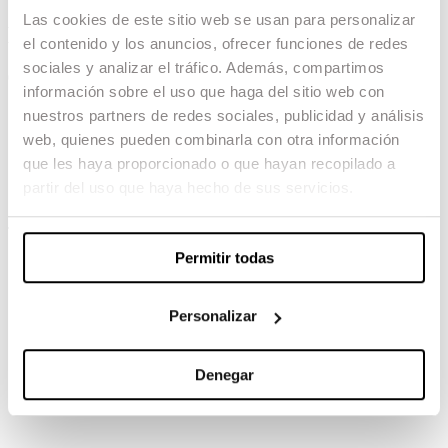
Las cookies de este sitio web se usan para personalizar
El día de mañana
el contenido y los anuncios, ofrecer funciones de redes
sociales y analizar el tráfico. Además, compartimos
04.02.23 -
información sobre el uso que haga del sitio web con
Fotografía: Marc Gómez del Moral
nuestros partners de redes sociales, publicidad y análisis
Sonido: Jordi Rossinyol Colomer
web, quienes pueden combinarla con otra información
Arte: Carla Riera, Carlos Saladrigas,
que les haya proporcionado o que hayan recopilado a
Elisabeth Martí, Tere Zuluaga, Víctor
Santacana
partir del uso que haya hecho de sus servicios.
TAMBIÉN TE PUEDE INTERESAR
Permitir todas
Personalizar
Denegar