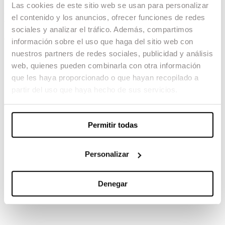
Las cookies de este sitio web se usan para personalizar
El pacto
el contenido y los anuncios, ofrecer funciones de redes
sociales y analizar el tráfico. Además, compartimos
04.02.23 -
información sobre el uso que haga del sitio web con
nuestros partners de redes sociales, publicidad y análisis
Guión: Jordi Vallejo
Dirección de Fotografía: Elías M Félix,
web, quienes pueden combinarla con otra información
Miquel Calvo
que les haya proporcionado o que hayan recopilado a
VFX: Lluís Rivera
partir del uso que haya hecho de sus servicios.
TAMBIÉN TE PUEDE INTERESAR
Permitir todas
Personalizar
Denegar