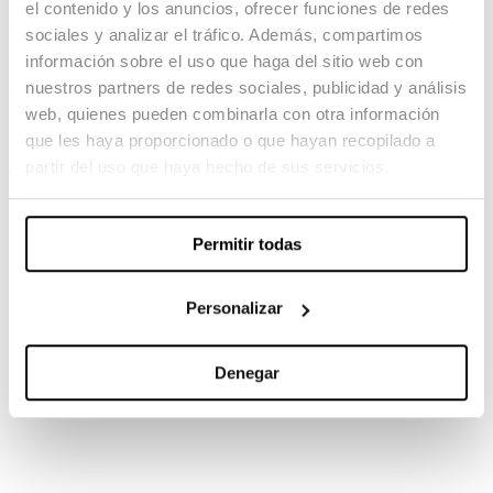
el contenido y los anuncios, ofrecer funciones de redes
El rey de la semana
sociales y analizar el tráfico. Además, compartimos
información sobre el uso que haga del sitio web con
20.03.24 -
nuestros partners de redes sociales, publicidad y análisis
web, quienes pueden combinarla con otra información
Dirección: David Pérez Sañudo
que les haya proporcionado o que hayan recopilado a
partir del uso que haya hecho de sus servicios.
TAMBIÉN TE PUEDE INTERESAR
Permitir todas
Personalizar
Denegar