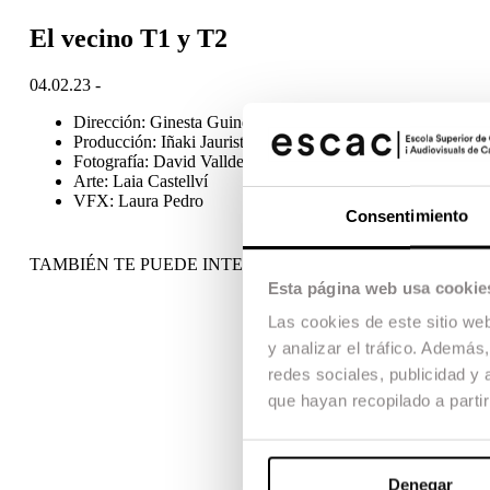
El vecino T1 y T2
04.02.23 -
Dirección: Ginesta Guindal, Paco Caballero
Producción: Iñaki Jauristi, Aritz Cirbián
Fotografía: David Valldepérez, Miquel Prohens, Robert C. C
Arte: Laia Castellví
VFX: Laura Pedro
Consentimiento
TAMBIÉN TE PUEDE INTERESAR
Esta página web usa cookie
Las cookies de este sitio we
y analizar el tráfico. Ademá
redes sociales, publicidad y
que hayan recopilado a parti
Denegar