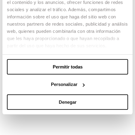
el contenido y los anuncios, ofrecer funciones de redes
Elisa y Marcela
sociales y analizar el tráfico. Además, compartimos
información sobre el uso que haga del sitio web con
04.02.23 -
nuestros partners de redes sociales, publicidad y análisis
web, quienes pueden combinarla con otra información
Dirección de Arte: Sylvia Steinbrecht
que les haya proporcionado o que hayan recopilado a
partir del uso que haya hecho de sus servicios.
TAMBIÉN TE PUEDE INTERESAR
Permitir todas
Personalizar
Denegar