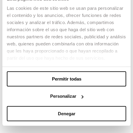
Las cookies de este sitio web se usan para personalizar
Fanático
el contenido y los anuncios, ofrecer funciones de redes
sociales y analizar el tráfico. Además, compartimos
04.03.24 -
información sobre el uso que haga del sitio web con
Fotografía: Isaac Vila
nuestros partners de redes sociales, publicidad y análisis
Asistente de dirección: Asier Ramos
Asistente de Producción: Diego Castiñieras
web, quienes pueden combinarla con otra información
Arte: Juanan Santos
que les haya proporcionado o que hayan recopilado a
partir del uso que haya hecho de sus servicios.
TAMBIÉN TE PUEDE INTERESAR
Permitir todas
Personalizar
Denegar