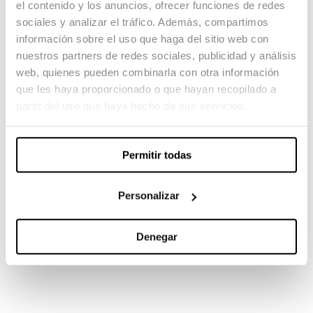
el contenido y los anuncios, ofrecer funciones de redes
Fauna
sociales y analizar el tráfico. Además, compartimos
información sobre el uso que haga del sitio web con
12.03.24 -
nuestros partners de redes sociales, publicidad y análisis
web, quienes pueden combinarla con otra información
Guion: Sergi Cameron
que les haya proporcionado o que hayan recopilado a
partir del uso que haya hecho de sus servicios.
TAMBIÉN TE PUEDE INTERESAR
Permitir todas
Personalizar
Denegar