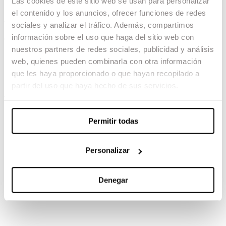
Las cookies de este sitio web se usan para personalizar
el contenido y los anuncios, ofrecer funciones de redes
Hasta que la boda nos separe
sociales y analizar el tráfico. Además, compartimos
información sobre el uso que haga del sitio web con
04.02.23 -
nuestros partners de redes sociales, publicidad y análisis
Dirección: Dani de la Orden
web, quienes pueden combinarla con otra información
Guión: Eric Navarro
que les haya proporcionado o que hayan recopilado a
Montaje: Alberto Gutiérrez
partir del uso que haya hecho de sus servicios.
TAMBIÉN TE PUEDE INTERESAR
Permitir todas
Personalizar
Denegar