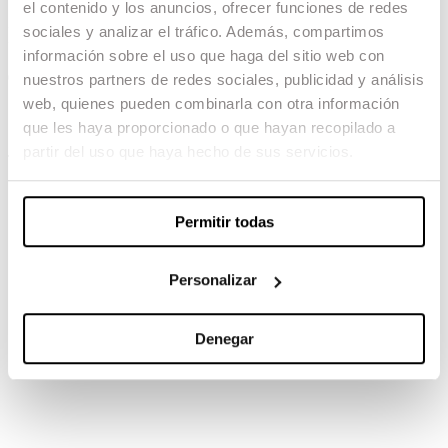
el contenido y los anuncios, ofrecer funciones de redes
Intemperie
sociales y analizar el tráfico. Además, compartimos
información sobre el uso que haga del sitio web con
04.02.23 -
nuestros partners de redes sociales, publicidad y análisis
web, quienes pueden combinarla con otra información
Dirección de Fotografía: Pau Estéve Birba
que les haya proporcionado o que hayan recopilado a
partir del uso que haya hecho de sus servicios.
TAMBIÉN TE PUEDE INTERESAR
Permitir todas
Personalizar
Denegar