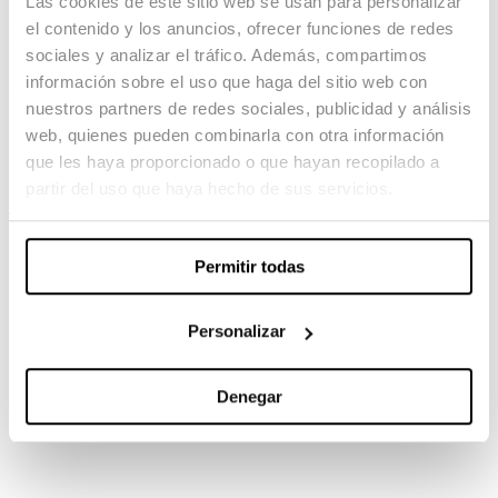
Las cookies de este sitio web se usan para personalizar
el contenido y los anuncios, ofrecer funciones de redes
La imatge permanent
sociales y analizar el tráfico. Además, compartimos
información sobre el uso que haga del sitio web con
20.03.24 -
nuestros partners de redes sociales, publicidad y análisis
Dirección: Laura Ferrés
web, quienes pueden combinarla con otra información
Fotografía: Agnes Piqué Corbera
que les haya proporcionado o que hayan recopilado a
Montaje: Aina Calleja Cortés
partir del uso que haya hecho de sus servicios.
TAMBIÉN TE PUEDE INTERESAR
Permitir todas
Personalizar
Denegar