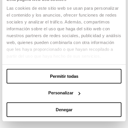
Las cookies de este sitio web se usan para personalizar
La sociedad de la nieve
el contenido y los anuncios, ofrecer funciones de redes
sociales y analizar el tráfico. Además, compartimos
20.03.24 -
información sobre el uso que haga del sitio web con
Dirección: JA Bayona
nuestros partners de redes sociales, publicidad y análisis
Guion: JA Bayona, Bernat Vilaplana
Montaje: Jaume Martí:
web, quienes pueden combinarla con otra información
Sonido: Oriol Tarragó
que les haya proporcionado o que hayan recopilado a
Foto fija: Quim Vives
partir del uso que haya hecho de sus servicios.
Vfx: Laura Pedro
TAMBIÉN TE PUEDE INTERESAR
Permitir todas
Personalizar
Denegar