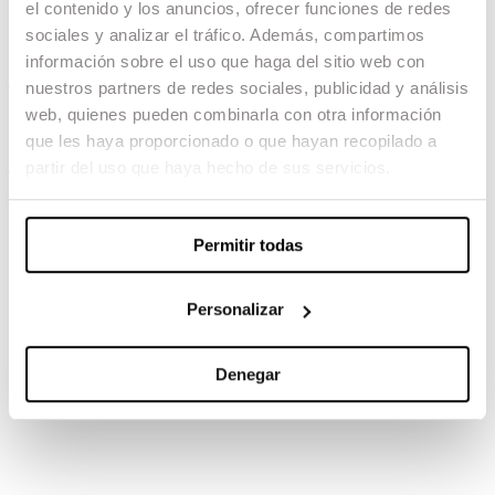
el contenido y los anuncios, ofrecer funciones de redes
‘Las leyes de la frontera’
sociales y analizar el tráfico. Además, compartimos
información sobre el uso que haga del sitio web con
04.02.23 -
nuestros partners de redes sociales, publicidad y análisis
web, quienes pueden combinarla con otra información
Sonido: Oriol Tarragó
que les haya proporcionado o que hayan recopilado a
partir del uso que haya hecho de sus servicios.
TAMBIÉN TE PUEDE INTERESAR
Permitir todas
Personalizar
Denegar