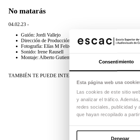
No matarás
04.02.23 -
Guión: Jordi Vallejo
Dirección de Producción: Ester Velasco
Fotografía: Elías M Felix
Sonido: Irene Rausell
Montaje: Alberto Gutierrez
Consentimiento
TAMBIÉN TE PUEDE INTERESAR
Esta página web usa cookie
Las cookies de este sitio we
y analizar el tráfico. Ademá
redes sociales, publicidad y
que hayan recopilado a parti
Denegar