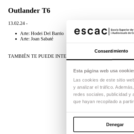
Outlander T6
13.02.24 -
Arte: Hodei Del Barrio
Arte: Joan Sabaté
Consentimiento
TAMBIÉN TE PUEDE INTERESAR
Esta página web usa cookie
Las cookies de este sitio we
y analizar el tráfico. Ademá
redes sociales, publicidad y
que hayan recopilado a parti
Denegar