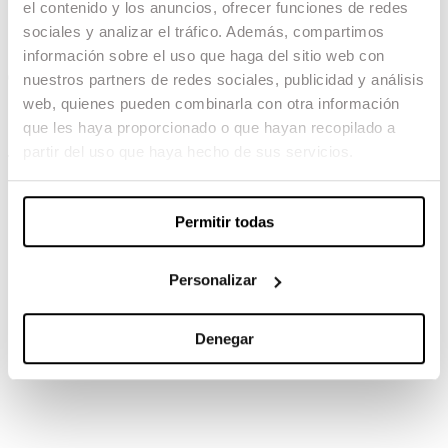
el contenido y los anuncios, ofrecer funciones de redes
Shootball
sociales y analizar el tráfico. Además, compartimos
información sobre el uso que haga del sitio web con
04.02.23 -
nuestros partners de redes sociales, publicidad y análisis
web, quienes pueden combinarla con otra información
Dirección: Fèlix Colomer
que les haya proporcionado o que hayan recopilado a
partir del uso que haya hecho de sus servicios.
TAMBIÉN TE PUEDE INTERESAR
Permitir todas
Personalizar
Denegar