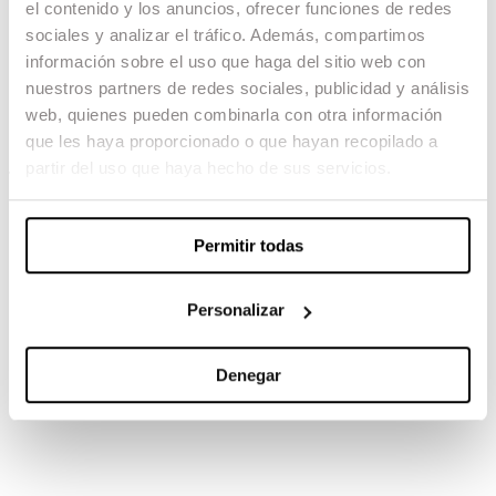
el contenido y los anuncios, ofrecer funciones de redes
Sis dies corrents
sociales y analizar el tráfico. Además, compartimos
información sobre el uso que haga del sitio web con
12.02.24 -
nuestros partners de redes sociales, publicidad y análisis
web, quienes pueden combinarla con otra información
Montaje: Ariadna Ribas
que les haya proporcionado o que hayan recopilado a
partir del uso que haya hecho de sus servicios.
TAMBIÉN TE PUEDE INTERESAR
Permitir todas
Personalizar
Denegar