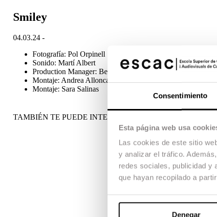
Smiley
04.03.24 -
Fotografía: Pol Orpinell
Sonido: Martí Albert
Production Manager: Bernat Llonch
Montaje: Andrea Allonca
Montaje: Sara Salinas
Consentimiento
TAMBIÉN TE PUEDE INTERESAR
Esta página web usa cookie
Las cookies de este sitio we
y analizar el tráfico. Ademá
redes sociales, publicidad y
que hayan recopilado a parti
Denegar