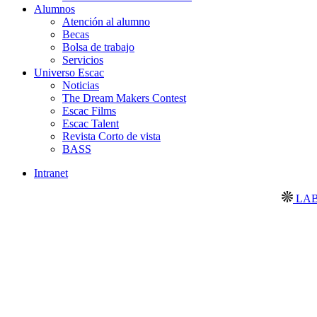
Alumnos
Atención al alumno
Becas
Bolsa de trabajo
Servicios
Universo Escac
Noticias
The Dream Makers Contest
Escac Films
Escac Talent
Revista Corto de vista
BASS
Intranet
LABORATOR