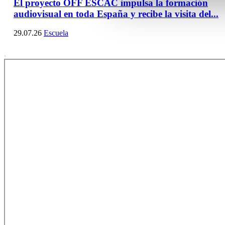
El proyecto OFF ESCAC impulsa la formación
audiovisual en toda España y recibe la visita del...
29.07.26
Escuela