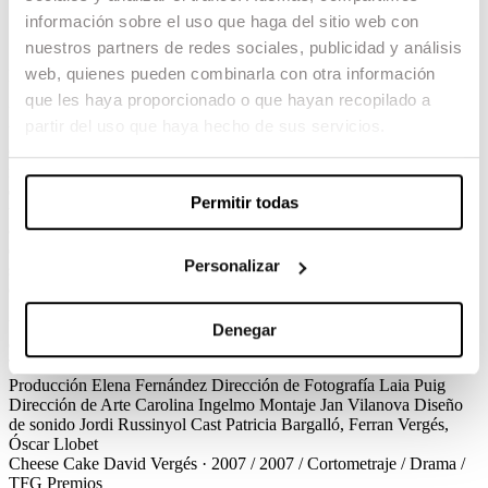
información sobre el uso que haga del sitio web con
Cheese Cake
nuestros partners de redes sociales, publicidad y análisis
web, quienes pueden combinarla con otra información
David Vergés / 2007 / Cortometraje / Drama / TFG
que les haya proporcionado o que hayan recopilado a
Una noche cualquiera. Dos personas perdidas… en una gran ciudad.
partir del uso que haya hecho de sus servicios.
Un reencuentro.
Cheese cake explica la historia de una pareja en crisis que una
noche, después del regreso de ella de un viaje de unos meses, se
encuentran en una cafetería. Por instinto, por azar, los dos empiezan
Permitir todas
un juego, en apariencia inofensivo, pero que poco a poco se irá
complicando: jugar a ser otros, a ser dos personas totalmente
desconocidas el uno para el otro, lo que les hará descubrir
Personalizar
sentimientos y emociones escondidas y quizás también un nuevo
camino que recorrer juntos.
Ver el corto
Créditos
Denegar
Cheese Cake
David Vergés · 2007 / 2007 / Cortometraje / Drama /
TFG
Créditos
Guion
David Vergés, Virginia Baccaro
Dirección de
Producción
Elena Fernández
Dirección de Fotografía
Laia Puig
Dirección de Arte
Carolina Ingelmo
Montaje
Jan Vilanova
Diseño
de sonido
Jordi Russinyol
Cast
Patricia Bargalló, Ferran Vergés,
Óscar Llobet
Cheese Cake
David Vergés · 2007 / 2007 / Cortometraje / Drama /
TFG
Premios