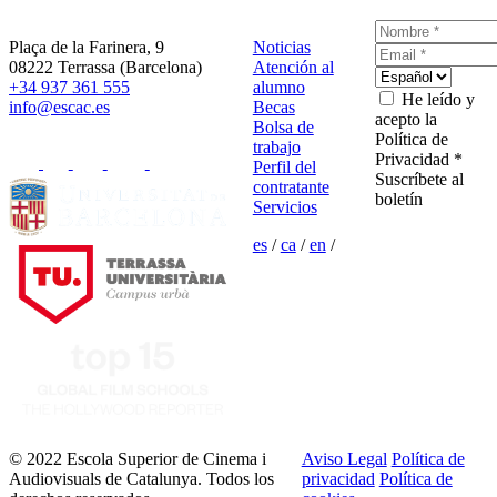
Plaça de la Farinera, 9
Noticias
08222 Terrassa (Barcelona)
Atención al
+34 937 361 555
alumno
He leído y
info@escac.es
Becas
acepto la
Bolsa de
Política de
trabajo
Privacidad *
Perfil del
Suscríbete al
contratante
boletín
Servicios
es
/
ca
/
en
/
© 2022 Escola Superior de Cinema i
Aviso Legal
Política de
Audiovisuals de Catalunya. Todos los
privacidad
Política de