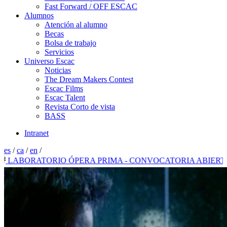
Fast Forward / OFF ESCAC
Alumnos
Atención al alumno
Becas
Bolsa de trabajo
Servicios
Universo Escac
Noticias
The Dream Makers Contest
Escac Films
Escac Talent
Revista Corto de vista
BASS
Intranet
es
/
ca
/
en
/
ABORATORIO ÓPERA PRIMA - CONVOCATORIA ABIERTA 20