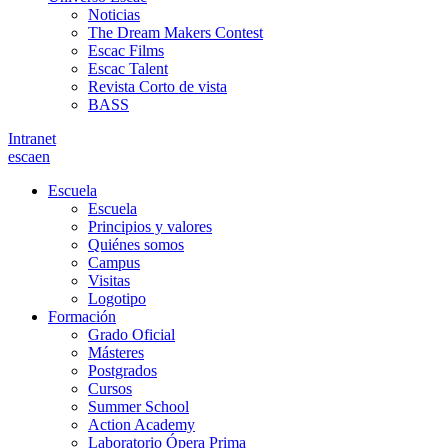
Noticias
The Dream Makers Contest
Escac Films
Escac Talent
Revista Corto de vista
BASS
Intranet
es
ca
en
Escuela
Escuela
Principios y valores
Quiénes somos
Campus
Visitas
Logotipo
Formación
Grado Oficial
Másteres
Postgrados
Cursos
Summer School
Action Academy
Laboratorio Ópera Prima