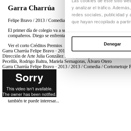
Las cookies de este sitio we
Garra Charrúa
y analizar el tráfico. Ademá
redes sociales, publicidad y
Felipe Bravo / 2013 / Comedia / Cortometraje
que hayan recopilado a parti
El primer día de colegio va a ser duro para Diego, un niño uruguayo
compañeros. Diego se enfrentará a él en un partido de fútbol, pero
Denegar
Ver el corto
Créditos
Premios
Garra Charrúa
Felipe Bravo · 2013 / 2013 / Comedia / Cortometraje
C
Dirección de Arte
Julia González
Montaje
Felipe Bravo, Anaïs Urrac
Pecellín, Rodrigo Baltra, Mariela Sernagoras, Álvaro Otero
Garra Charrúa
Felipe Bravo · 2013 / 2013 / Comedia / Cortometraje
también te puede interesar...