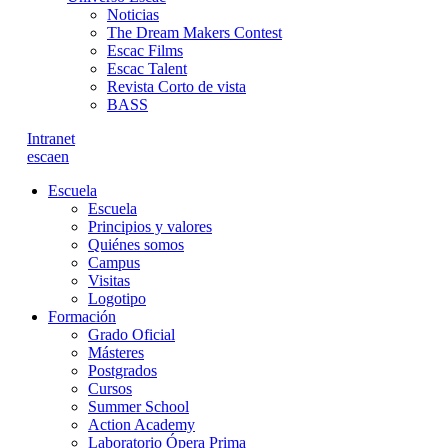
Noticias
The Dream Makers Contest
Escac Films
Escac Talent
Revista Corto de vista
BASS
Intranet
es
ca
en
Escuela
Escuela
Principios y valores
Quiénes somos
Campus
Visitas
Logotipo
Formación
Grado Oficial
Másteres
Postgrados
Cursos
Summer School
Action Academy
Laboratorio Ópera Prima