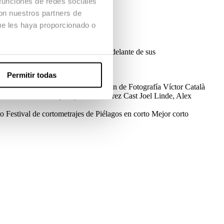
 funciones de redes sociales
con nuestros partners de
ue les haya proporcionado o
irá su integración burlándose de él delante de sus
Permitir todas
 de Producción
Juan Vilató
Dirección de Fotografía
Víctor Català
illermo Rufas
Maquillaje
África Pérez
Cast
Joel Linde, Alex
to
Festival de cortometrajes de Piélagos en corto
Mejor corto