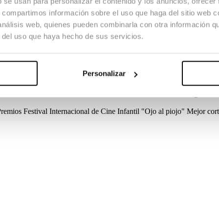
b se usan para personalizar el contenido y los anuncios, ofrecer
s, compartimos información sobre el uso que haga del sitio web 
 análisis web, quienes pueden combinarla con otra información q
r del uso que haya hecho de sus servicios.
 recién aterrizado en Barcelona. Andrés, el repetidor de la clase, imped
 solo conseguirá vencerle creyendo en la fuerza de la «Garra Charrúa».
Personalizar
réditos
Guion
Carlos C. Tomé, Felipe Bravo, Pol Cortecans
Dirección
a
Diseño de sonido
Guillermo Rufas, Juan Tellechea
Música original
Gu
Premios
Festival Internacional de Cine Infantil "Ojo al piojo"
Mejor cor