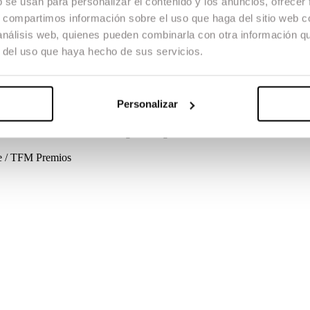
b se usan para personalizar el contenido y los anuncios, ofrecer
s, compartimos información sobre el uso que haga del sitio web 
 análisis web, quienes pueden combinarla con otra información q
r del uso que haya hecho de sus servicios.
 esa persona a la que siempre se le abre la puerta sin dudar. Pero la visi
oncreto: Ane es su mujer.
Personalizar
se / TFM
Créditos
Guion
David Pérez Sañudo, Flavia Santos
Dirección
do
Marc Recolons
Música original
Jorge Granda
Vestuario
Leticia Guti
se / TFM
Premios