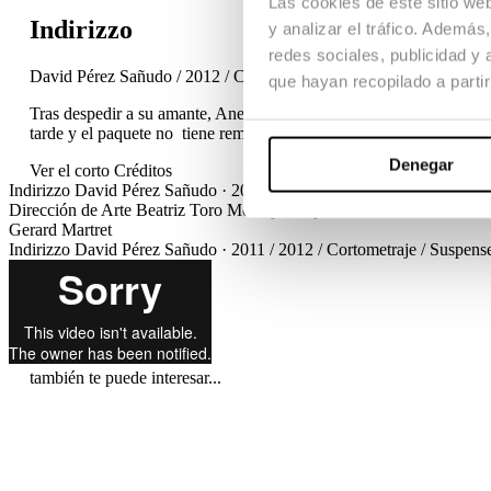
Las cookies de este sitio we
Indirizzo
y analizar el tráfico. Ademá
redes sociales, publicidad y
David Pérez Sañudo / 2012 / Cortometraje / Suspense / TFM
que hayan recopilado a parti
Tras despedir a su amante, Ane, Borja recibe un paquete del cartero,
tarde y el paquete no tiene remite. Ha venido por un motivo muy c
Denegar
Ver el corto
Créditos
Indirizzo
David Pérez Sañudo · 2011 / 2012 / Cortometraje / Suspen
Dirección de Arte
Beatriz Toro
Montaje
Borja García
Diseño de soni
Gerard Martret
Indirizzo
David Pérez Sañudo · 2011 / 2012 / Cortometraje / Suspen
también te puede interesar...