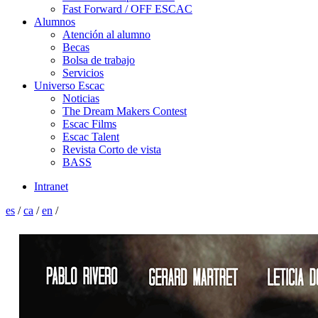
Fast Forward / OFF ESCAC
Alumnos
Atención al alumno
Becas
Bolsa de trabajo
Servicios
Universo Escac
Noticias
The Dream Makers Contest
Escac Films
Escac Talent
Revista Corto de vista
BASS
Intranet
es
/
ca
/
en
/