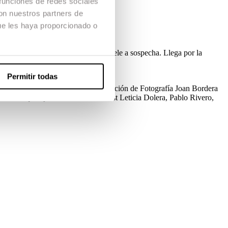
 funciones de redes sociales
con nuestros partners de
ue les haya proporcionado o
ta de este cartero no es gratuita. Huele a sospecha. Llega por la
Permitir todas
 de Producción
Elena Sánchez
Dirección de Fotografía
Joan Bordera
érrez
Maquillaje
Aida del Bustio
Cast
Leticia Dolera, Pablo Rivero,