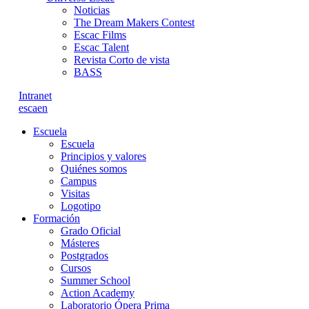
Noticias
The Dream Makers Contest
Escac Films
Escac Talent
Revista Corto de vista
BASS
Intranet
es
ca
en
Escuela
Escuela
Principios y valores
Quiénes somos
Campus
Visitas
Logotipo
Formación
Grado Oficial
Másteres
Postgrados
Cursos
Summer School
Action Academy
Laboratorio Ópera Prima