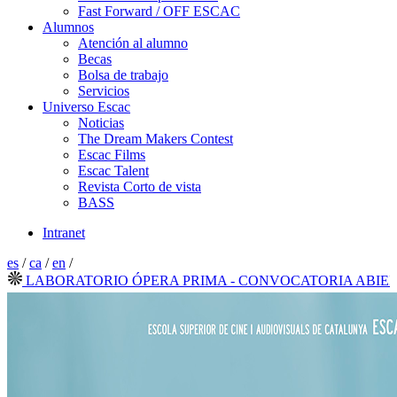
Fast Forward / OFF ESCAC
Alumnos
Atención al alumno
Becas
Bolsa de trabajo
Servicios
Universo Escac
Noticias
The Dream Makers Contest
Escac Films
Escac Talent
Revista Corto de vista
BASS
Intranet
es
/
ca
/
en
/
LABORATORIO ÓPERA PRIMA - CONVOCATORIA ABIERTA 