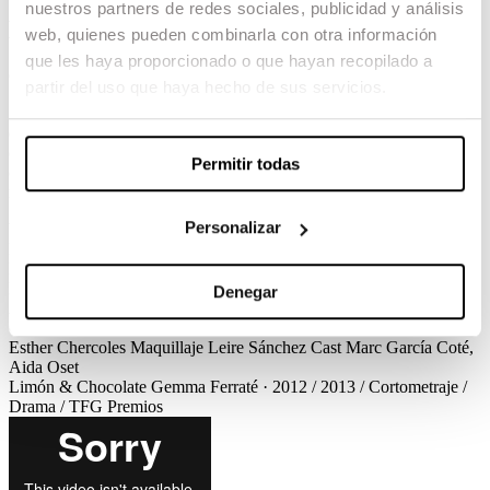
nuestros partners de redes sociales, publicidad y análisis
Limón & Chocolate
web, quienes pueden combinarla con otra información
que les haya proporcionado o que hayan recopilado a
Gemma Ferraté / 2013 / Cortometraje / Drama / TFG
partir del uso que haya hecho de sus servicios.
«Limón & Chocolate» es el viaje físico y emocional por la relación
de Lucas y Lucía. Un día se encuentran por casualidad y sin darse
cuenta acaban pasando el día juntos. Ambos revivirán su relación
Permitir todas
con la ilusión del principio, pero inevitablemente también acabaran
recordando lo que les separó.
Personalizar
Ver el corto
Créditos
Limón & Chocolate
Gemma Ferraté · 2012 / 2013 / Cortometraje /
Drama / TFG
Créditos
Guion
Gemma Ferraté
Dirección de
Producción
Judit Cáliz
Dirección de Fotografía
Daniel Fernández
Denegar
Abelló
Dirección de Arte
Víctor Santacana
Montaje
Antonio
Gómez-Pan
Diseño de sonido
Marc Bech
Vestuario
Carla Sunyer,
Esther Chercoles
Maquillaje
Leire Sánchez
Cast
Marc García Coté,
Aida Oset
Limón & Chocolate
Gemma Ferraté · 2012 / 2013 / Cortometraje /
Drama / TFG
Premios