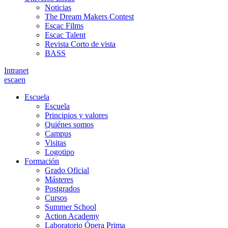
Noticias
The Dream Makers Contest
Escac Films
Escac Talent
Revista Corto de vista
BASS
Intranet
es
ca
en
Escuela
Escuela
Principios y valores
Quiénes somos
Campus
Visitas
Logotipo
Formación
Grado Oficial
Másteres
Postgrados
Cursos
Summer School
Action Academy
Laboratorio Ópera Prima