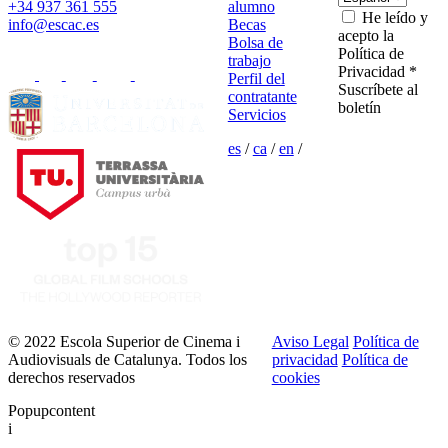
+34 937 361 555
alumno
He leído y
info@escac.es
Becas
acepto la
Bolsa de
Política de
trabajo
Privacidad *
Perfil del
Suscríbete al
contratante
boletín
Servicios
es
/
ca
/
en
/
© 2022 Escola Superior de Cinema i
Aviso Legal
Política de
Audiovisuals de Catalunya. Todos los
privacidad
Política de
derechos reservados
cookies
Popupcontent
i