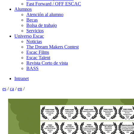
Fast Forward / OFF ESCAC
Alumnos
Atención al alumno
Becas
Bolsa de trabajo
Servicios
Universo Escac
Noticias
The Dream Makers Contest
Escac Films
Escac Talent
Revista Corto de vista
BASS
Intranet
es
/
ca
/
en
/