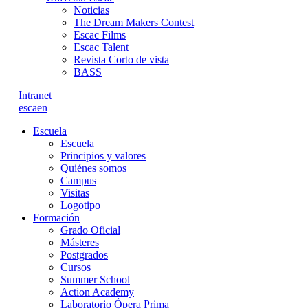
Noticias
The Dream Makers Contest
Escac Films
Escac Talent
Revista Corto de vista
BASS
Intranet
es
ca
en
Escuela
Escuela
Principios y valores
Quiénes somos
Campus
Visitas
Logotipo
Formación
Grado Oficial
Másteres
Postgrados
Cursos
Summer School
Action Academy
Laboratorio Ópera Prima