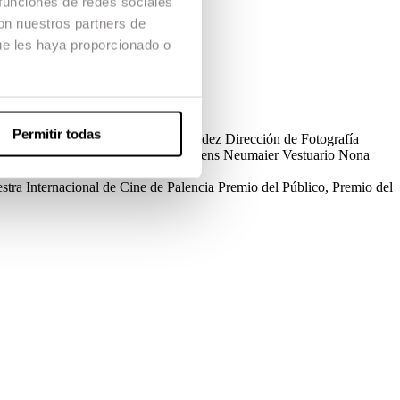
 funciones de redes sociales
con nuestros partners de
ue les haya proporcionado o
Permitir todas
ección de Producción
Esther Fernández
Dirección de Fotografía
do
Ferran Mengod
Música original
Jens Neumaier
Vestuario
Nona
tra Internacional de Cine de Palencia
Premio del Público, Premio del