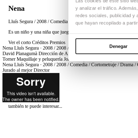
Las cookies de este sitio we
Nena
y analizar el tráfico. Ademá
redes sociales, publicidad y
Lluís Segura / 2008 / Comedia / Cortometraje / Drama / OTROS
que hayan recopilado a parti
Es un niño y una niña que juegan a papás y mamás en un parque.
Ver el corto
Créditos
Premios
Denegar
Nena
Lluís Segura · 2008 / 2008 / Comedia / Cortometraje / Dram
David Planagumà
Dirección de Arte
Claudia Torner, Agustí Coll
Mon
Torner
Maquillaje y peluquería
Joana Roqué
Cast
Georgina Avellane
Nena
Lluís Segura · 2008 / 2008 / Comedia / Cortometraje / Dram
Jurado al mejor Director
también te puede interesar...