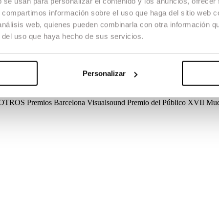
b se usan para personalizar el contenido y los anuncios, ofrecer
s, compartimos información sobre el uso que haga del sitio web 
 análisis web, quienes pueden combinarla con otra información q
r del uso que haya hecho de sus servicios.
Personalizar
a / OTROS
Créditos
Guion
Lluís Segura, Kike Maíllo, Jens Neumaier
Dir
taje
Alan Hernandez, Bernat Vilaplana, Jens Neumaier
Diseño de soni
da, Ramon Novell
a / OTROS
Premios
Barcelona Visualsound
Premio del Público
XVII Mues