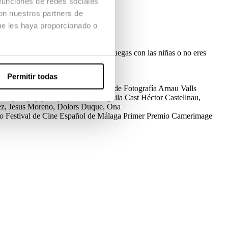
 funciones de redes sociales
con nuestros partners de
ue les haya proporcionado o
 dicta las reglas con autoridad: si juegas con las niñas o no eres
Permitir todas
er Sagues, Martí Moreu
Dirección de Fotografía
Arnau Valls
Maquillaje y peluquería
Jacobo Aguila
Cast
Héctor Castellnau,
ez, Jesus Moreno, Dolors Duque, Ona
co
Festival de Cine Español de Málaga
Primer Premio
Camerimage