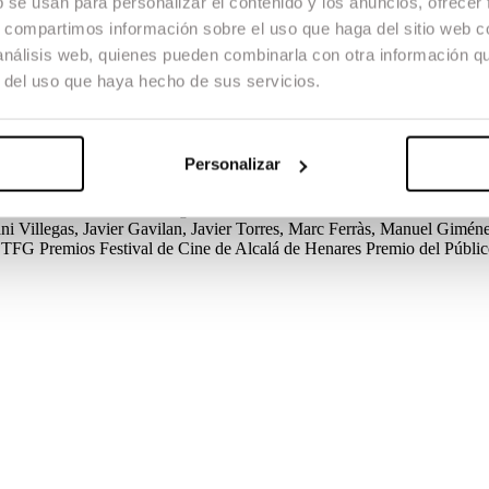
b se usan para personalizar el contenido y los anuncios, ofrecer
s, compartimos información sobre el uso que haga del sitio web 
 análisis web, quienes pueden combinarla con otra información q
r del uso que haya hecho de sus servicios.
, vive atemorizado por ello. El Jose, líder indiscutible de la pandilla,
consecuencias que esto acarrea…
Personalizar
 / TFG
Créditos
Guion
Javier Ruiz Caldera
Dirección de Producción
Rog
nido
Joan Riba
Música original
Javier Rodero
Vestuario
Ramon Ruaix
 Villegas, Javier Gavilan, Javier Torres, Marc Ferràs, Manuel Gimén
 / TFG
Premios
Festival de Cine de Alcalá de Henares
Premio del Públi