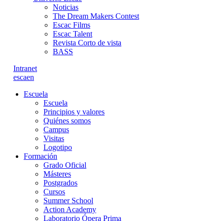
Noticias
The Dream Makers Contest
Escac Films
Escac Talent
Revista Corto de vista
BASS
Intranet
es
ca
en
Escuela
Escuela
Principios y valores
Quiénes somos
Campus
Visitas
Logotipo
Formación
Grado Oficial
Másteres
Postgrados
Cursos
Summer School
Action Academy
Laboratorio Ópera Prima