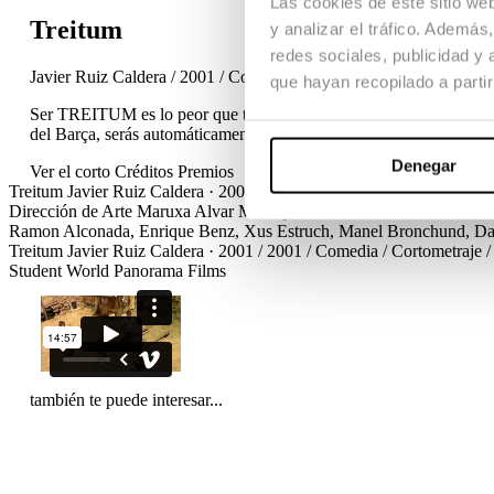
Las cookies de este sitio we
Treitum
y analizar el tráfico. Ademá
redes sociales, publicidad y
Javier Ruiz Caldera / 2001 / Comedia / Cortometraje / TFG
que hayan recopilado a parti
Ser TREITUM es lo peor que te puede pasar y Blas, un niño de 10 años
del Barça, serás automáticamente considerado TREITUM con las 
Denegar
Ver el corto
Créditos
Premios
Treitum
Javier Ruiz Caldera · 2001 / 2001 / Comedia / Cortometraje
Dirección de Arte
Maruxa Alvar
Montaje
Javier Rodero
Diseño de so
Ramon Alconada, Enrique Benz, Xus Estruch, Manel Bronchund, Dani
Treitum
Javier Ruiz Caldera · 2001 / 2001 / Comedia / Cortometraje
Student World Panorama Films
también te puede interesar...