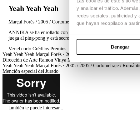
Las cookies de este sitio we
Yeah Yeah Yeah
y analizar el tráfico. Ademá
redes sociales, publicidad y
Marçal Forés / 2005 / Cortometraje / Romántico / TFG
que hayan recopilado a parti
ANNIKA se ha enrollado con la mayoría de chicos de su institu
juega al ping-pong y está secretamente enamorado de ANNIKA. El
Denegar
Ver el corto
Créditos
Premios
Yeah Yeah Yeah
Marçal Forés · 2005 / 2005 / Cortometraje / Románt
Dirección de Arte
Ramon Vinya
Montaje
Martí Roca
Diseño de soni
Yeah Yeah Yeah
Marçal Forés · 2005 / 2005 / Cortometraje / Románt
Mención especial del Jurado
también te puede interesar...