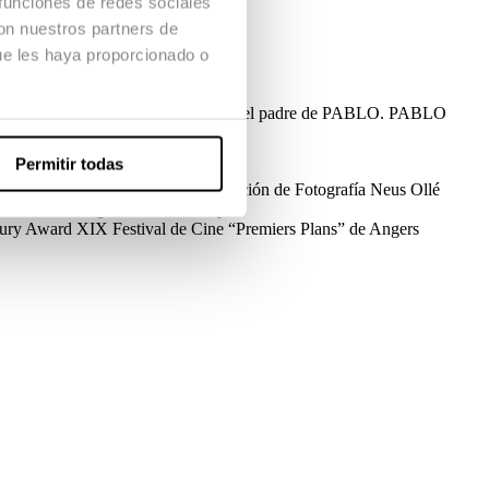
 funciones de redes sociales
con nuestros partners de
ue les haya proporcionado o
reto con un profesor del instituto, el padre de PABLO. PABLO
scente.
Permitir todas
 Producción
Silvia Fernandez
Dirección de Fotografía
Neus Ollé
n Gonzalo Bargalló, Mario Campos
Jury Award
XIX Festival de Cine “Premiers Plans” de Angers