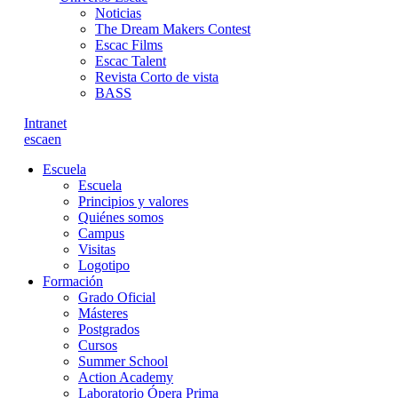
Noticias
The Dream Makers Contest
Escac Films
Escac Talent
Revista Corto de vista
BASS
Intranet
es
ca
en
Escuela
Escuela
Principios y valores
Quiénes somos
Campus
Visitas
Logotipo
Formación
Grado Oficial
Másteres
Postgrados
Cursos
Summer School
Action Academy
Laboratorio Ópera Prima