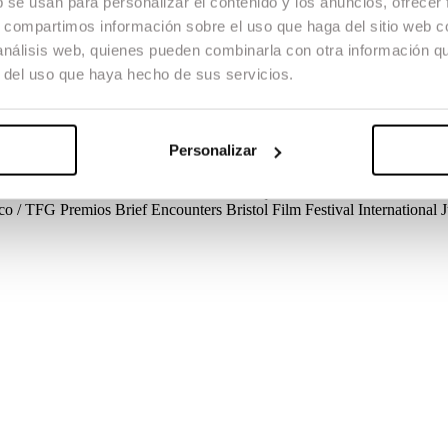
b se usan para personalizar el contenido y los anuncios, ofrecer
s, compartimos información sobre el uso que haga del sitio web 
 análisis web, quienes pueden combinarla con otra información q
r del uso que haya hecho de sus servicios.
to. ANNIKA tiene un amigo, TOOM. TOOM mantiene una relación en sec
 SR. PANDA es el quinto personaje. Esto es un corto de amor… adole
Personalizar
ico / TFG
Créditos
Guion
Marçal Forés, Silvia Fernandez
Dirección de
do
Jordi Ribas
Cast
Verónica Alonso, Enrique Ramos, Marc Homs, Jua
ico / TFG
Premios
Brief Encounters Bristol Film Festival
International 