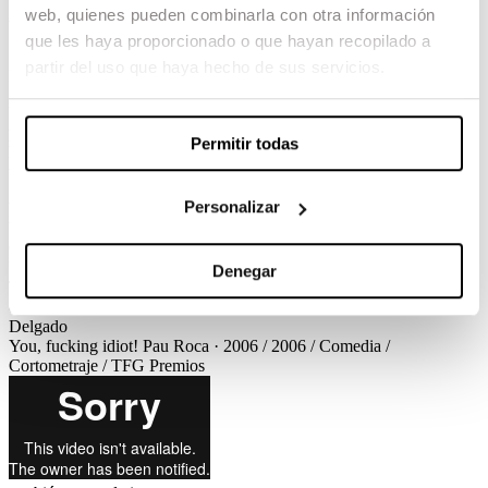
web, quienes pueden combinarla con otra información
You, fucking idiot!
que les haya proporcionado o que hayan recopilado a
partir del uso que haya hecho de sus servicios.
Pau Roca / 2006 / Comedia / Cortometraje / TFG
Un par de enamorados. Una estación de tren. Y un viaje en
perspectiva. Todo parece idílico. Pero a veces las relaciones
Permitir todas
humanas son muy frágiles, y un pequeño detalle puede cambiarlo
todo… «You, fucking idiot!».
Personalizar
Ver el corto
Créditos
You, fucking idiot!
Pau Roca · 2006 / 2006 / Comedia /
Cortometraje / TFG
Créditos
Guion
Pau Roca, David Delgado
Dirección de Producción
Josep Pi
Dirección de Fotografía
Iván
Denegar
Tomás
Dirección de Arte
Mireia Prats
Montaje
Jan Vilanova
Diseño
de sonido
Gerard Tàrrega
Cast
Isak Ferris, Mar Ulldemolins, David
Delgado
You, fucking idiot!
Pau Roca · 2006 / 2006 / Comedia /
Cortometraje / TFG
Premios