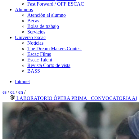
Fast Forward / OFF ESCAC
Alumnos
Atención al alumno
Becas
Bolsa de trabajo
Servicios
Universo Escac
Noticias
The Dream Makers Contest
Escac Films
Escac Talent
Revista Corto de vista
BASS
Intranet
es
/
ca
/
en
/
LABORATORIO ÓPERA PRIMA - CONVOCATORIA ABIERT