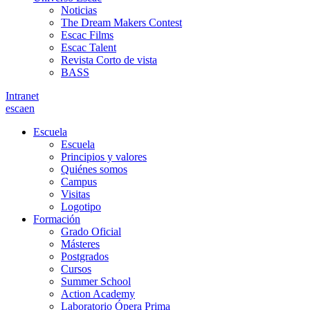
Noticias
The Dream Makers Contest
Escac Films
Escac Talent
Revista Corto de vista
BASS
Intranet
es
ca
en
Escuela
Escuela
Principios y valores
Quiénes somos
Campus
Visitas
Logotipo
Formación
Grado Oficial
Másteres
Postgrados
Cursos
Summer School
Action Academy
Laboratorio Ópera Prima