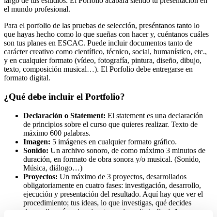
largo de tus estudios. El Porfolio acabará siendo tu presentación en
el mundo profesional.
Para el porfolio de las pruebas de selección, preséntanos tanto lo
que hayas hecho como lo que sueñas con hacer y, cuéntanos cuáles
son tus planes en ESCAC. Puede incluir documentos tanto de
carácter creativo como científico, técnico, social, humanístico, etc.,
y en cualquier formato (vídeo, fotografía, pintura, diseño, dibujo,
texto, composición musical…). El Porfolio debe entregarse en
formato digital.
¿Qué debe incluir el Portfolio?
Declaración o Statement:
El statement es una declaración
de principios sobre el curso que quieres realizar. Texto de
máximo 600 palabras.
Imagen:
5 imágenes en cualquier formato gráfico.
Sonido:
Un archivo sonoro, de como máximo 3 minutos de
duración, en formato de obra sonora y/o musical. (Sonido,
Música, diálogo…)
Proyectos:
Un máximo de 3 proyectos, desarrollados
obligatoriamente en cuatro fases: investigación, desarrollo,
ejecución y presentación del resultado. Aquí hay que ver el
procedimiento; tus ideas, lo que investigas, qué decides
desarrollar, cómo las ejecutas y el resultado final. Aunque se