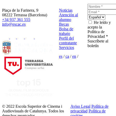
Plaça de la Farinera, 9
Noticias
08222 Terrassa (Barcelona)
Atención al
+34 937 361 555
alumno
He leído y
info@escac.es
Becas
acepto la
Bolsa de
Política de
trabajo
Privacidad *
Perfil del
Suscríbete al
contratante
boletín
Servicios
es
/
ca
/
en
/
© 2022 Escola Superior de Cinema i
Aviso Legal
Política de
Audiovisuals de Catalunya. Todos los
privacidad
Política de
derechos reservados
cookies