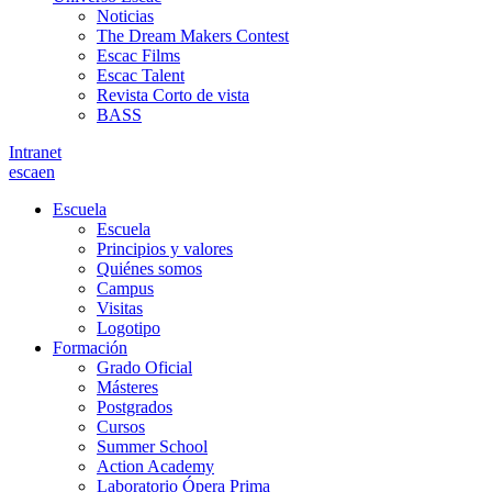
Noticias
The Dream Makers Contest
Escac Films
Escac Talent
Revista Corto de vista
BASS
Intranet
es
ca
en
Escuela
Escuela
Principios y valores
Quiénes somos
Campus
Visitas
Logotipo
Formación
Grado Oficial
Másteres
Postgrados
Cursos
Summer School
Action Academy
Laboratorio Ópera Prima