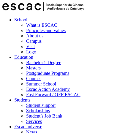
School
What is ESCAC
Principles and values
About us
Campus
Visit
Logo
Education
Bachelor’s Degree
Masters
Postgraduate Programs
Courses
Summer School
Escac Action Academy
Fast Forward / OFF ESCAC
Students
Student support
Scholarships
Student’s Job Bank
Services
Escac universe
News