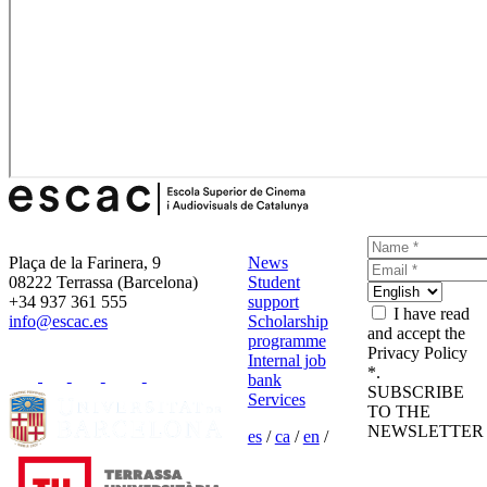
Plaça de la Farinera, 9
News
08222 Terrassa (Barcelona)
Student
+34 937 361 555
support
I have read
info@escac.es
Scholarship
and accept the
programme
Privacy Policy
Internal job
*.
bank
SUBSCRIBE
Services
TO THE
NEWSLETTER
es
/
ca
/
en
/