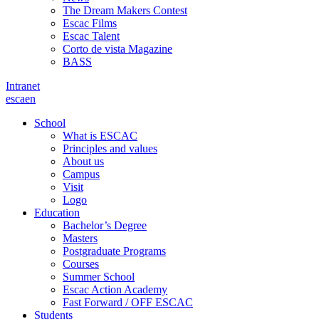
The Dream Makers Contest
Escac Films
Escac Talent
Corto de vista Magazine
BASS
Intranet
es
ca
en
School
What is ESCAC
Principles and values
About us
Campus
Visit
Logo
Education
Bachelor’s Degree
Masters
Postgraduate Programs
Courses
Summer School
Escac Action Academy
Fast Forward / OFF ESCAC
Students