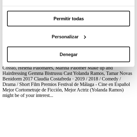
Claudia Costafreda / 2018 / Comedy / Drama / Short Film
A tsunami is aproaching the coast of Benidorm. The city becomes
Permitir todas
empty. Teresa, the owner of a seafront hotel, decides to stay as if
nothing was going to happen.
Créditos
Premios
Personalizar
Benidorm 2017
Claudia Costafreda · 2019 / 2018 / Comedy /
Drama / Short Film
Créditos
Directing
Claudia Costafreda
Screenplay
Claudia Costafreda
Production
Marta Ávila, Gemma
Denegar
Monzó
Cinematography
Lali Rubio
Production Design
Tania
Gabrielli
Editing
Ana Benzal
Sound Design
Pol Plana
VFX
Luis
Cossio, Helena Palomares, Marina Palomer
Make up and
Hairdressing
Gemma Bistrussu
Cast
Yolanda Ramos, Tamar Novas
Benidorm 2017
Claudia Costafreda · 2019 / 2018 / Comedy /
Drama / Short Film
Premios
Festival de Málaga - Cine en Español
Mejor Cortometraje de Ficción, Mejor Actriz (Yolanda Ramos)
might be of your interest...