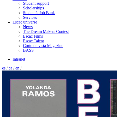
Student support
Scholarships
Student’s Job Bank
Services
Escac universe
News
The Dream Makers Contest
Escac Films
Escac Talent
Corto de vista Magazine
BASS
Intranet
es
/
ca
/
en
/