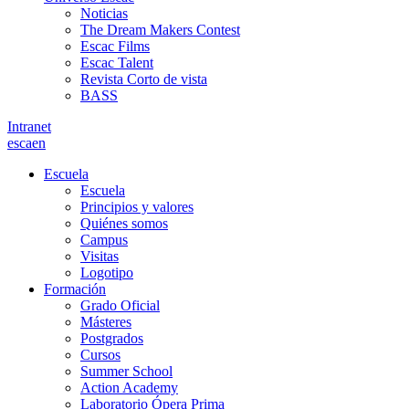
Noticias
The Dream Makers Contest
Escac Films
Escac Talent
Revista Corto de vista
BASS
Intranet
es
ca
en
Escuela
Escuela
Principios y valores
Quiénes somos
Campus
Visitas
Logotipo
Formación
Grado Oficial
Másteres
Postgrados
Cursos
Summer School
Action Academy
Laboratorio Ópera Prima