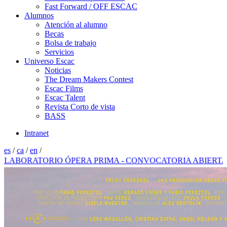
Fast Forward / OFF ESCAC
Alumnos
Atención al alumno
Becas
Bolsa de trabajo
Servicios
Universo Escac
Noticias
The Dream Makers Contest
Escac Films
Escac Talent
Revista Corto de vista
BASS
Intranet
es
/
ca
/
en
/
ORATORIO ÓPERA PRIMA - CONVOCATORIA ABIERTA 202