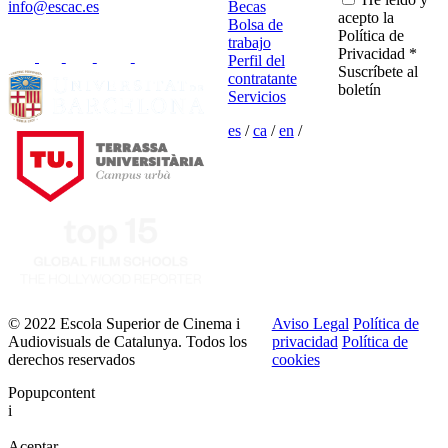
info@escac.es
Becas
acepto la
Bolsa de
Política de
trabajo
Privacidad *
Perfil del
Suscríbete al
contratante
boletín
Servicios
es
/
ca
/
en
/
© 2022 Escola Superior de Cinema i
Aviso Legal
Política de
Audiovisuals de Catalunya. Todos los
privacidad
Política de
derechos reservados
cookies
Popupcontent
i
Aceptar