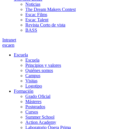
Noticias
The Dream Makers Contest
Escac Films
Escac Talent
Revista Corto de vista
BASS
Intranet
es
ca
en
Escuela
Escuela
Principios y valores
Quiénes somos
Campus
Visitas
Logotipo
Formación
Grado Oficial
Másteres
Postgrados
Cursos
Summer School
Action Academy
Laboratorio Ópera Prima