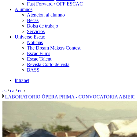
Fast Forward / OFF ESCAC
Alumnos
Atención al alumno
Becas
Bolsa de trabajo
Servicios
Universo Escac
Noticias
The Dream Makers Contest
Escac Films
Escac Talent
Revista Corto de vista
BASS
Intranet
es
/
ca
/
en
/
ABORATORIO ÓPERA PRIMA - CONVOCATORIA ABIERTA 20