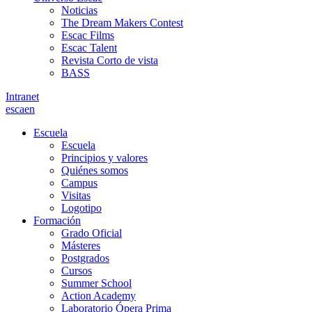
Noticias
The Dream Makers Contest
Escac Films
Escac Talent
Revista Corto de vista
BASS
Intranet
es
ca
en
Escuela
Escuela
Principios y valores
Quiénes somos
Campus
Visitas
Logotipo
Formación
Grado Oficial
Másteres
Postgrados
Cursos
Summer School
Action Academy
Laboratorio Ópera Prima