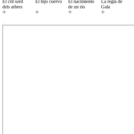
El crit sord
El hijo cuervo
El nacimiento
La regla de
dels arbres
de un río
Gala