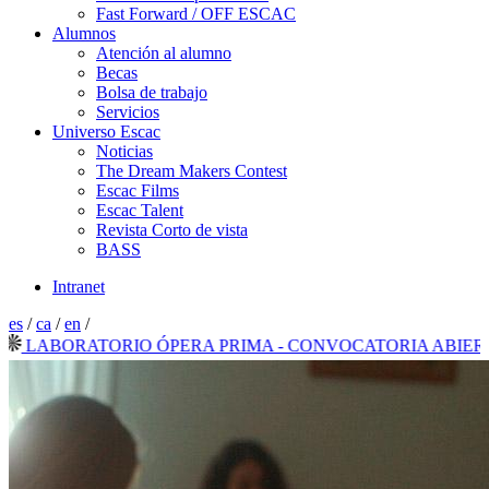
Fast Forward / OFF ESCAC
Alumnos
Atención al alumno
Becas
Bolsa de trabajo
Servicios
Universo Escac
Noticias
The Dream Makers Contest
Escac Films
Escac Talent
Revista Corto de vista
BASS
Intranet
es
/
ca
/
en
/
ABORATORIO ÓPERA PRIMA - CONVOCATORIA ABIERTA 2