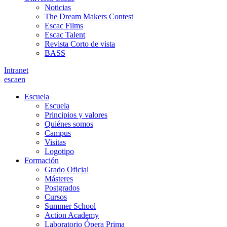
Noticias
The Dream Makers Contest
Escac Films
Escac Talent
Revista Corto de vista
BASS
Intranet
es
ca
en
Escuela
Escuela
Principios y valores
Quiénes somos
Campus
Visitas
Logotipo
Formación
Grado Oficial
Másteres
Postgrados
Cursos
Summer School
Action Academy
Laboratorio Ópera Prima