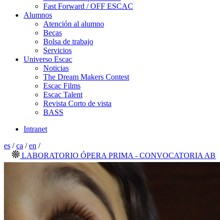
Fast Forward / OFF ESCAC
Alumnos
Atención al alumno
Becas
Bolsa de trabajo
Servicios
Universo Escac
Noticias
The Dream Makers Contest
Escac Films
Escac Talent
Revista Corto de vista
BASS
Intranet
es
/
ca
/
en
/
LABORATORIO ÓPERA PRIMA - CONVOCATORIA ABIERTA 2