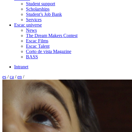
Student support
Scholarships
Student’s Job Bank
Services
Escac universe
News
The Dream Makers Contest
Escac Films
Escac Talent
Corto de vista Magazine
BASS
Intranet
es
/
ca
/
en
/