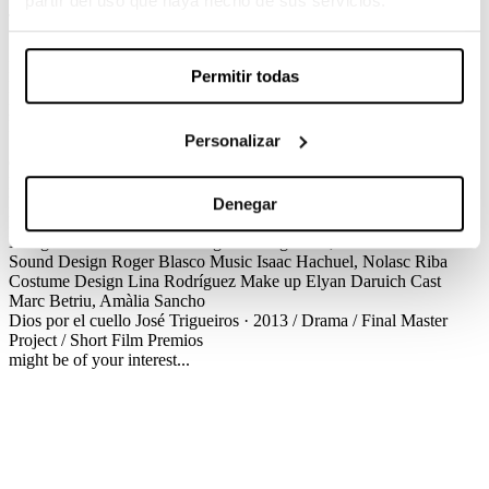
partir del uso que haya hecho de sus servicios.
José Trigueiros / Drama / Final Master Project / Short Film
It’s Sunday, and all the doors open.
It’s Sunday, and supposedly all the stairs point to the sky.
Permitir todas
It’s Sunday, and Pablo, 8, has an invitation to a forbidden birthday
party.
It’s Sunday
Personalizar
Créditos
Dios por el cuello
José Trigueiros · 2013 / Drama / Final Master
Project / Short Film
Créditos
Screenplay
José Trigueiros
Production
Denegar
Bernardo Gómez
Cinematography
Eduardo San Martín
Production
Design
Érika Centellas
Editing
José Trigueiros, Aleix Ventura
Sound Design
Roger Blasco
Music
Isaac Hachuel, Nolasc Riba
Costume Design
Lina Rodríguez
Make up
Elyan Daruich
Cast
Marc Betriu, Amàlia Sancho
Dios por el cuello
José Trigueiros · 2013 / Drama / Final Master
Project / Short Film
Premios
might be of your interest...