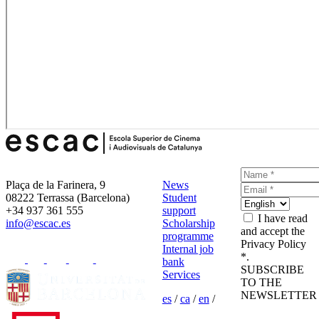
Plaça de la Farinera, 9
News
08222 Terrassa (Barcelona)
Student
+34 937 361 555
support
I have read
info@escac.es
Scholarship
and accept the
programme
Privacy Policy
Internal job
*.
bank
SUBSCRIBE
Services
TO THE
NEWSLETTER
es
/
ca
/
en
/