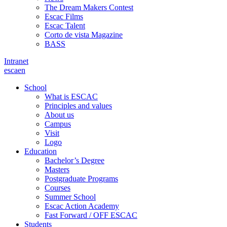
The Dream Makers Contest
Escac Films
Escac Talent
Corto de vista Magazine
BASS
Intranet
es
ca
en
School
What is ESCAC
Principles and values
About us
Campus
Visit
Logo
Education
Bachelor’s Degree
Masters
Postgraduate Programs
Courses
Summer School
Escac Action Academy
Fast Forward / OFF ESCAC
Students