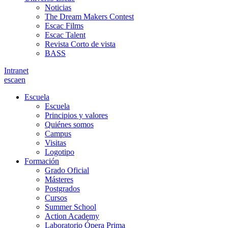
Noticias
The Dream Makers Contest
Escac Films
Escac Talent
Revista Corto de vista
BASS
Intranet
es
ca
en
Escuela
Escuela
Principios y valores
Quiénes somos
Campus
Visitas
Logotipo
Formación
Grado Oficial
Másteres
Postgrados
Cursos
Summer School
Action Academy
Laboratorio Ópera Prima