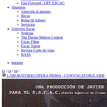
Fast Forward / OFF ESCAC
Alumnos
Atención al alumno
Becas
Bolsa de trabajo
Servicios
Universo Escac
Noticias
The Dream Makers Contest
Escac Films
Escac Talent
Revista Corto de vista
BASS
Intranet
es
/
ca
/
en
/
ABORATORIO ÓPERA PRIMA - CONVOCATORIA ABIERTA 20