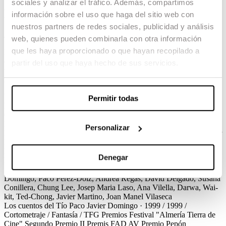
sociales y analizar el tráfico. Además, compartimos
Los cuentos del Tío Paco
información sobre el uso que haga del sitio web con
nuestros partners de redes sociales, publicidad y análisis
Javier Domingo / 1999 / Cortometraje / Fantasía / TFG
web, quienes pueden combinarla con otra información
que les haya proporcionado o que hayan recopilado a
La clientela de un bar está pendiente del fútbol. En un momento
dramático del partido, hay un apagón y se quedan a oscuras y sin
partir del uso que haya hecho de sus servicios.
tele. A la tenue luz de las velas empiezan a contarse historias
reales… o no tanto.
Ver el corto
Créditos
Premios
Permitir todas
Los cuentos del Tío Paco
Javier Domingo · 1999 / 1999 /
Cortometraje / Fantasía / TFG
Créditos
Guion
Oriol Capel, Javier
Domingo, Ferran Folch
Dirección de Producción
Sergi Balastegui
Personalizar
M.
Dirección de Fotografía
Jordi Bransuela
Dirección de Arte
Edgar
Molinos
Montaje
Marc Capdevila
Diseño de sonido
Agustí Camps
Música original
Javier Domingo, Joan Manel Vilaseca
Vestuario
Denegar
Edgar Molinos
Maquillaje y peluquería
Manolo Flor
Cast
Andrés
Herrera, Xavi Bertrán, Sebi Bastida, Joan Pau Romaní, Javier
Domingo, Paco Pérez-Dolz, Andrea Regas, David Delgado, Susana
Conillera, Chung Lee, Josep Maria Laso, Ana Vilella, Darwa, Wai-
kit, Ted-Chong, Javier Martino, Joan Manel Vilaseca
Los cuentos del Tío Paco
Javier Domingo · 1999 / 1999 /
Cortometraje / Fantasía / TFG
Premios
Festival "Almería Tierra de
Cine"
Segundo Premio
II Premis FAD AV
Premio Pepón