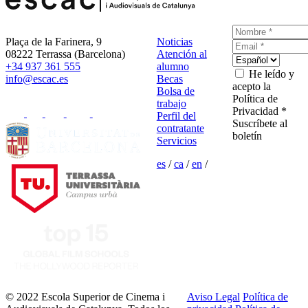
Plaça de la Farinera, 9
Noticias
08222 Terrassa (Barcelona)
Atención al
+34 937 361 555
alumno
He leído y
info@escac.es
Becas
acepto la
Bolsa de
Política de
trabajo
Privacidad *
Perfil del
Suscríbete al
contratante
boletín
Servicios
es
/
ca
/
en
/
© 2022 Escola Superior de Cinema i
Aviso Legal
Política de