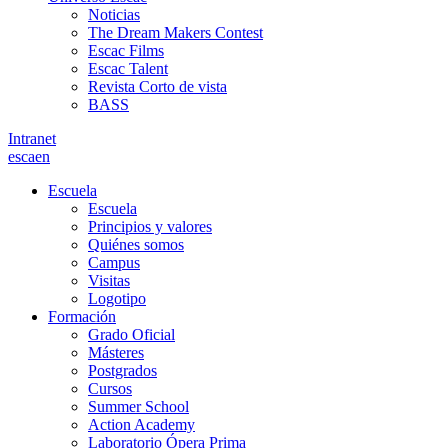
Noticias
The Dream Makers Contest
Escac Films
Escac Talent
Revista Corto de vista
BASS
Intranet
es
ca
en
Escuela
Escuela
Principios y valores
Quiénes somos
Campus
Visitas
Logotipo
Formación
Grado Oficial
Másteres
Postgrados
Cursos
Summer School
Action Academy
Laboratorio Ópera Prima