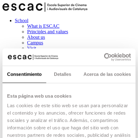
School
What is ESCAC
Principles and values
About us
Campus
Visit
Logo
Education
Bachelor’s Degree
Masters
Consentimiento
Detalles
Acerca de las cookies
Postgraduate Programs
Courses
Summer School
Escac Action Academy
Esta página web usa cookies
Fast Forward / OFF ESCAC
Students
Las cookies de este sitio web se usan para personalizar
Student support
el contenido y los anuncios, ofrecer funciones de redes
Scholarships
Student’s Job Bank
sociales y analizar el tráfico. Además, compartimos
Services
información sobre el uso que haga del sitio web con
Escac universe
nuestros partners de redes sociales, publicidad y análisis
News