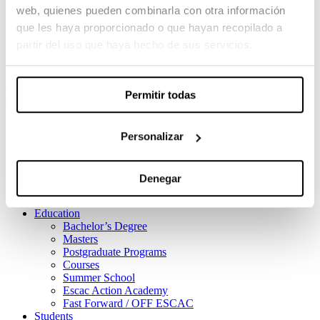
The Dream Makers Contest
web, quienes pueden combinarla con otra información
Escac Films
que les haya proporcionado o que hayan recopilado a
Escac Talent
partir del uso que haya hecho de sus servicios.
Corto de vista Magazine
BASS
Intranet
Permitir todas
es
ca
en
School
What is ESCAC
Personalizar
Principles and values
About us
Campus
Denegar
Visit
Logo
Education
Bachelor’s Degree
Masters
Postgraduate Programs
Courses
Summer School
Escac Action Academy
Fast Forward / OFF ESCAC
Students