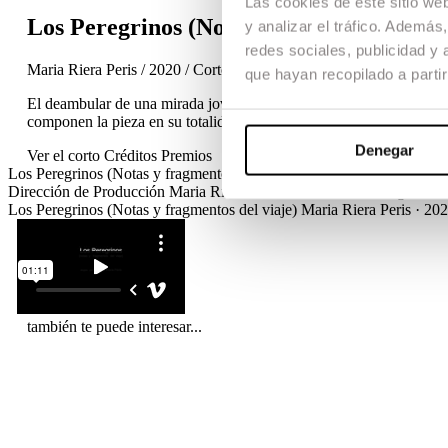
Las cookies de este sitio we
Los Peregrinos (Notas y fragmentos del v
y analizar el tráfico. Ademá
redes sociales, publicidad y
Maria Riera Peris / 2020 / Cortometraje / De autor / Documental /
que hayan recopilado a parti
El deambular de una mirada joven que viaja a través de España desde 
componen la pieza en su totalidad. Una pieza que a partir del transit
Denegar
Ver el corto
Créditos
Premios
Los Peregrinos (Notas y fragmentos del viaje)
Maria Riera Peris · 20
Dirección de Producción
Maria Riera Peris
Dirección de Fotografía
Ma
Los Peregrinos (Notas y fragmentos del viaje)
Maria Riera Peris · 20
también te puede interesar...