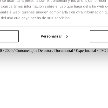
b se usan para personalizar el contenido y los anuncios, ofrecer
iaje)
s, compartimos información sobre el uso que haga del sitio web 
 análisis web, quienes pueden combinarla con otra información q
 Experimental / TFG
r del uso que haya hecho de sus servicios.
la cabina del tren. Un diario reflexivo en donde la poética ferroviaria, 
ar físico trata de reflejar lo que podría entenderse en otra esfera como 
Personalizar
20 / 2020 / Cortometraje / De autor / Documental / Experimental / TFG
ria Riera Peris
Montaje
Maria Riera Peris
Diseño de Sonido
Sarah Ro
20 / 2020 / Cortometraje / De autor / Documental / Experimental / TFG