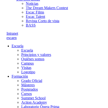
Noticias
The Dream Makers Contest
Escac Films
Escac Talent
Revista Corto de vista
BASS
Intranet
es
ca
en
Escuela
Escuela
Principios y valores
Quiénes somos
Campus
Visitas
Logotipo
Formación
Grado Oficial
Másteres
Postgrados
Cursos
Summer School
Action Academy
Laboratorio Ópera Prima