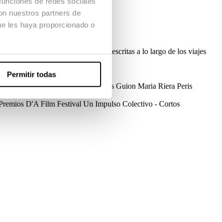
 funciones de redes sociales
con nuestros partners de
ue les haya proporcionado o
el paisaje cambiante y reflexiones escritas a lo largo de los viajes
el viaje de la vida misma.
Permitir todas
Créditos
Dirección
Maria Riera Peris
Guion
Maria Riera Peris
mero Teti
Música
Axel Johansson
Premios
D'A Film Festival
Un Impulso Colectivo - Cortos