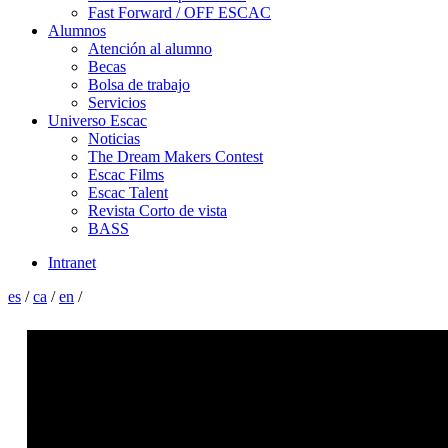
Fast Forward / OFF ESCAC
Alumnos
Atención al alumno
Becas
Bolsa de trabajo
Servicios
Universo Escac
Noticias
The Dream Makers Contest
Escac Films
Escac Talent
Revista Corto de vista
BASS
Intranet
es
/
ca
/
en
/