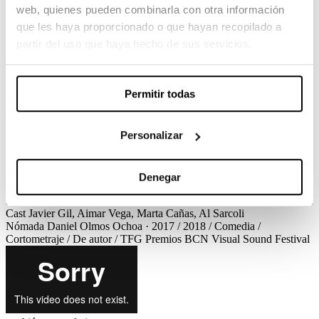
web, quienes pueden combinarla con otra información
Nómada
que les haya proporcionado o que hayan recopilado a
partir del uso que haya hecho de sus servicios.
Daniel Olmos Ochoa / 2018 / Comedia / Cortometraje / De autor /
TFG
Manu ha decidido romper lazos con Rafa huyendo de la casa que
Permitir todas
comparten. Su aparatosa mudanza en el metro le obligará a
confrontar sus diferencias con su mejor amigo.
Personalizar
Ver el corto
Créditos
Premios
Nómada
Daniel Olmos Ochoa · 2017 / 2018 / Comedia /
Cortometraje / De autor / TFG
Créditos
Dirección
Daniel Olmos
Ochoa
Guión
Daniel Olmos Ochoa
Dirección de Producción
Aina
Denegar
Gràcia
Dirección de Fotografía
Pablo Paloma
Dirección de Arte
Blanca Cuadreny
Montaje
Mar Jorge
Diseño de Sonido
Oriol Donat
Cast
Javier Gil, Aimar Vega, Marta Cañas, Al Sarcoli
Nómada
Daniel Olmos Ochoa · 2017 / 2018 / Comedia /
Cortometraje / De autor / TFG
Premios
BCN Visual Sound Festival