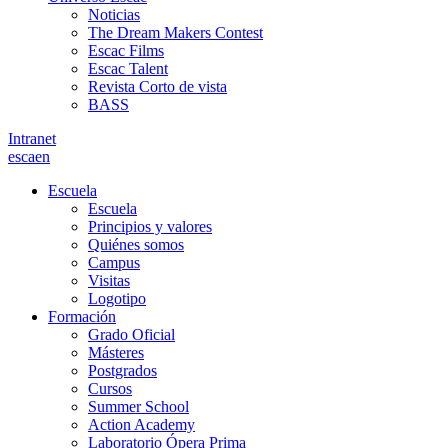
Noticias
The Dream Makers Contest
Escac Films
Escac Talent
Revista Corto de vista
BASS
Intranet
es
ca
en
Escuela
Escuela
Principios y valores
Quiénes somos
Campus
Visitas
Logotipo
Formación
Grado Oficial
Másteres
Postgrados
Cursos
Summer School
Action Academy
Laboratorio Ópera Prima