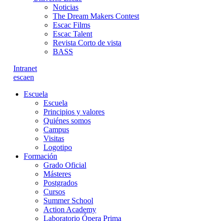
Noticias
The Dream Makers Contest
Escac Films
Escac Talent
Revista Corto de vista
BASS
Intranet
es
ca
en
Escuela
Escuela
Principios y valores
Quiénes somos
Campus
Visitas
Logotipo
Formación
Grado Oficial
Másteres
Postgrados
Cursos
Summer School
Action Academy
Laboratorio Ópera Prima