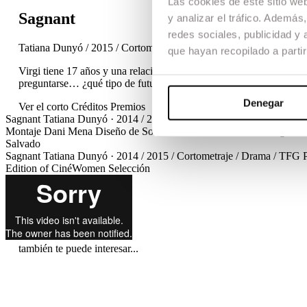
Las cookies de este sitio we
Sagnant
y analizar el tráfico. Ademá
redes sociales, publicidad y
Tatiana Dunyó / 2015 / Cortometraje / Drama / TFG
que hayan recopilado a parti
Virgi tiene 17 años y una relación con su profesor de Arte, Luc. A
preguntarse… ¿qué tipo de futuro puede tener un amor así?
Denegar
Ver el corto
Créditos
Premios
Sagnant
Tatiana Dunyó · 2014 / 2015 / Cortometraje / Drama / TFG
Montaje
Dani Mena
Diseño de Sonido
Júlia Benach
Música original
G
Salvado
Sagnant
Tatiana Dunyó · 2014 / 2015 / Cortometraje / Drama / TFG
Edition of CinéWomen
Selección
también te puede interesar...