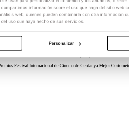
b se usan para personalizar el contenido y los anuncios, ofrecer
s, compartimos información sobre el uso que haga del sitio web 
 análisis web, quienes pueden combinarla con otra información q
r del uso que haya hecho de sus servicios.
costumbrada a juntarse con chicos y comportarse como uno de ellos, no s
Personalizar
Créditos
Guion
Tatiana Dunyó
Dirección de Producción
Judit Cortina
D
uillem Vila
Vestuario
Marta Palomares
Maquillaje
Minerva Hervas Le
Premios
Festival Internacional de Cinema de Cerdanya
Mejor Cortometr