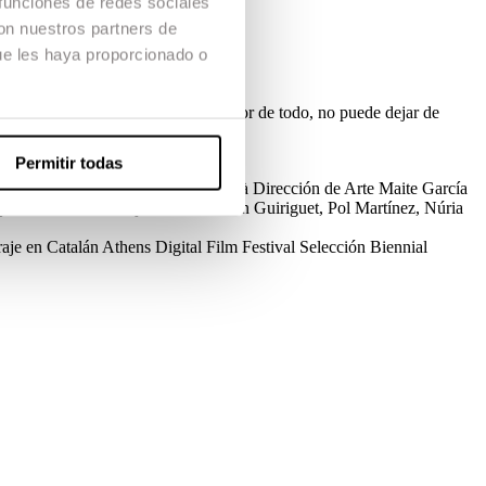
 funciones de redes sociales
con nuestros partners de
ue les haya proporcionado o
abe gestionar la situación. Y, lo peor de todo, no puede dejar de
Permitir todas
irección de Fotografía
Víctor Català
Dirección de Arte
Maite García
yva
Cast
Roser Vilajosana, Christian Guiriguet, Pol Martínez, Núria
aje en Catalán
Athens Digital Film Festival
Selección
Biennial