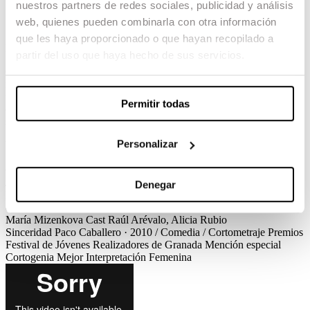
nuestros partners de redes sociales, publicidad y análisis
Sinceridad
web, quienes pueden combinarla con otra información
que les haya proporcionado o que hayan recopilado a
Paco Caballero / Comedia / Cortometraje
partir del uso que haya hecho de sus servicios.
Quim y Yolanda vuelven a reiniciar su relación después de una
ruptura de once meses en la que no se han visto ni han sabido nada
uno del otro. Para que esta vez todo funcione deciden ser sinceros y
Permitir todas
contarse todo lo que ha pasado en el tiempo que han estado
separados…
Personalizar
Ver el corto
Créditos
Premios
Sinceridad
Paco Caballero · 2010 / Comedia / Cortometraje
Créditos
Guion
Paco Caballero
Dirección de Producción
Marina Montalà,
Jessica Bonet
Dirección de Fotografía
Roberto San Eugenio
Denegar
Dirección de Arte
Emília Martínez
Montaje
Carlos Agulló
Diseño
de sonido
Miguel Calvo, Jacobo Blasco
Maquillaje y peluquería
María Mizenkova
Cast
Raúl Arévalo, Alicia Rubio
Sinceridad
Paco Caballero · 2010 / Comedia / Cortometraje
Premios
Festival de Jóvenes Realizadores de Granada
Mención especial
Cortogenia
Mejor Interpretación Femenina