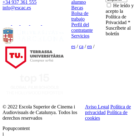
+34 937 361 555
alumno
He leído y
info@escac.es
Becas
acepto la
Bolsa de
Política de
trabajo
Privacidad *
Perfil del
Suscríbete al
contratante
boletín
Servicios
es
/
ca
/
en
/
© 2022 Escola Superior de Cinema i
Aviso Legal
Política de
Audiovisuals de Catalunya. Todos los
privacidad
Política de
derechos reservados
cookies
Popupcontent
i