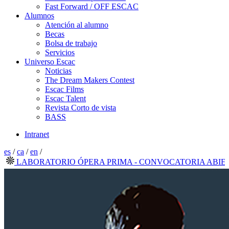
Fast Forward / OFF ESCAC
Alumnos
Atención al alumno
Becas
Bolsa de trabajo
Servicios
Universo Escac
Noticias
The Dream Makers Contest
Escac Films
Escac Talent
Revista Corto de vista
BASS
Intranet
es
/
ca
/
en
/
LABORATORIO ÓPERA PRIMA - CONVOCATORIA ABIERTA 