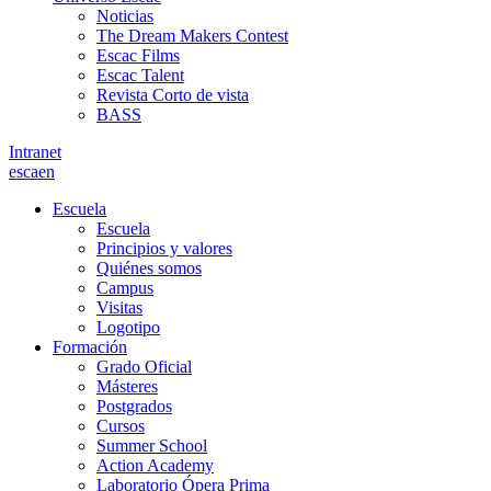
Noticias
The Dream Makers Contest
Escac Films
Escac Talent
Revista Corto de vista
BASS
Intranet
es
ca
en
Escuela
Escuela
Principios y valores
Quiénes somos
Campus
Visitas
Logotipo
Formación
Grado Oficial
Másteres
Postgrados
Cursos
Summer School
Action Academy
Laboratorio Ópera Prima