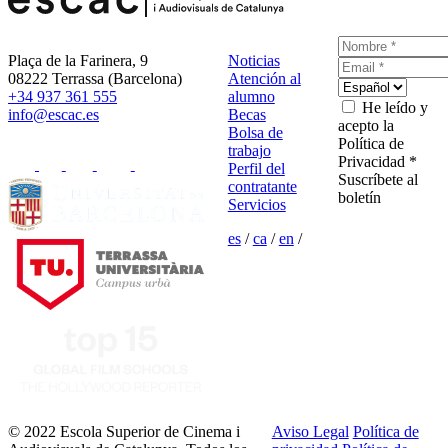
Plaça de la Farinera, 9
Noticias
08222 Terrassa (Barcelona)
Atención al
+34 937 361 555
alumno
He leído y
info@escac.es
Becas
acepto la
Bolsa de
Política de
trabajo
Privacidad *
Perfil del
Suscríbete al
contratante
boletín
Servicios
es
/
ca
/
en
/
© 2022 Escola Superior de Cinema i
Aviso Legal
Política de