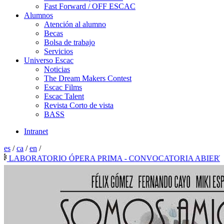
Fast Forward / OFF ESCAC
Alumnos
Atención al alumno
Becas
Bolsa de trabajo
Servicios
Universo Escac
Noticias
The Dream Makers Contest
Escac Films
Escac Talent
Revista Corto de vista
BASS
Intranet
es
/
ca
/
en
/
ABORATORIO ÓPERA PRIMA - CONVOCATORIA ABIERTA 2