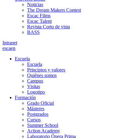
Noticias
The Dream Makers Contest
Escac Films
Escac Talent
Revista Corto de vista
BASS
Intranet
es
ca
en
Escuela
Escuela
Principios y valores
Quiénes somos
Campus
Visitas
Logotipo
Formación
Grado Oficial
Másteres
Postgrados
Cursos
Summer School
Action Academy
Laboratorio Ópera Prima